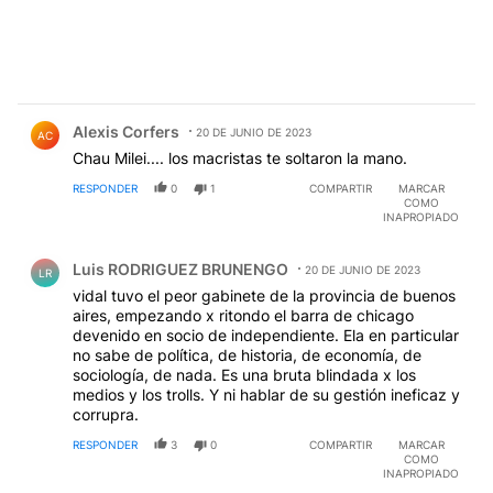
Comentario de Alexis Corfers.
Alexis Corfers
20 DE JUNIO DE 2023
AC
Chau Milei.... los macristas te soltaron la mano.
RESPONDER
0
1
COMPARTIR
MARCAR
COMO
INAPROPIADO
Comentario de Luis RODRIGUEZ BRUNENGO.
Luis RODRIGUEZ BRUNENGO
20 DE JUNIO DE 2023
LR
vidal tuvo el peor gabinete de la provincia de buenos
aires, empezando x ritondo el barra de chicago
devenido en socio de independiente. Ela en particular
no sabe de política, de historia, de economía, de
sociología, de nada. Es una bruta blindada x los
medios y los trolls. Y ni hablar de su gestión ineficaz y
corrupra.
RESPONDER
3
0
COMPARTIR
MARCAR
COMO
INAPROPIADO