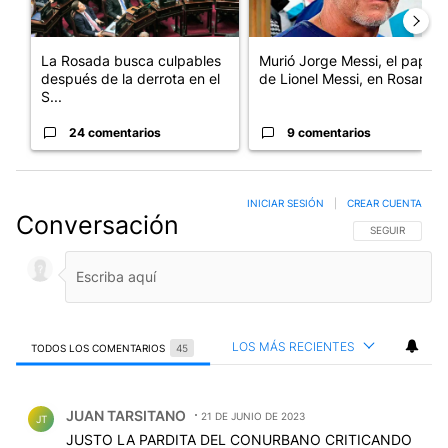
La Rosada busca culpables
Murió Jorge Messi, el papá
después de la derrota en el
de Lionel Messi, en Rosario
S...
24 comentarios
9 comentarios
INICIAR SESIÓN
|
CREAR CUENTA
Conversación
SIGA ESTA CO
SEGUIR
LOS MÁS RECIENTES
TODOS LOS COMENTARIOS
45
Todos los comentarios
Comentario de JUAN TARSITANO.
JUAN TARSITANO
21 DE JUNIO DE 2023
JT
JUSTO LA PARDITA DEL CONURBANO CRITICANDO