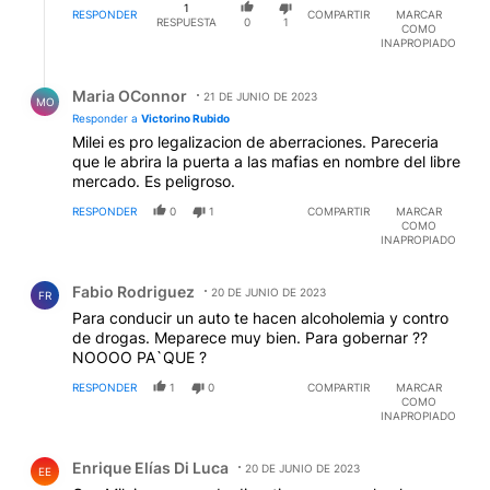
1
RESPONDER
COMPARTIR
MARCAR
RESPUESTA
0
1
COMO
INAPROPIADO
Respuesta de Maria OConnor.
Maria OConnor
21 DE JUNIO DE 2023
MO
Responder a
Victorino Rubido
Milei es pro legalizacion de aberraciones. Pareceria
que le abrira la puerta a las mafias en nombre del libre
mercado. Es peligroso.
RESPONDER
0
1
COMPARTIR
MARCAR
COMO
INAPROPIADO
Comentario de Fabio Rodriguez.
Fabio Rodriguez
20 DE JUNIO DE 2023
FR
Para conducir un auto te hacen alcoholemia y contro
de drogas. Meparece muy bien. Para gobernar ??
NOOOO PA`QUE ?
RESPONDER
1
0
COMPARTIR
MARCAR
COMO
INAPROPIADO
Comentario de Enrique Elías Di Luca.
Enrique Elías Di Luca
20 DE JUNIO DE 2023
EE