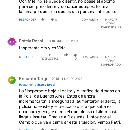
Con Milei no se puede disentir, no posee el aplomo
para ser presidente y conducir equipos. Es una
lástima porque creo que es una persona inteligente.
RESPONDER
1
0
COMPARTIR
MARCAR
COMO
INAPROPIADO
Comentario de Estela Rossi.
Estela Rossi
20 DE JUNIO DE 2023
ER
Inoperante era y es Vidal
2
RESPONDER
COMPARTIR
MARCAR
RESPUESTAS
1
0
COMO
INAPROPIADO
Respuesta de Eduardo Targi.
Eduardo Targi
20 DE JUNIO DE 2023
ET
Responder a
Estela Rossi
La "inoperante bajó el delito y el trafico de drogas en
la Pcia. de Buenos Aires. Estos de ahora
incrementaron la inseguridad, aumentaron el delito, la
policia no existe y el peluca lo único que sabe es
chachara y enojarse con el que piensa distinto hasta
llega a insultar. Gracias a Dios esta Juntos por el
Cambio que va a cambiar esta situación. Vamos Patri.
RESPONDER
1
0
COMPARTIR
MARCAR