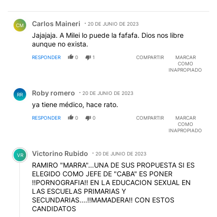
Comentario de Carlos Maineri.
Carlos Maineri
20 DE JUNIO DE 2023
CM
Jajajaja. A Milei lo puede la fafafa. Dios nos libre
aunque no exista.
RESPONDER
0
1
COMPARTIR
MARCAR
COMO
INAPROPIADO
Comentario de Roby romero.
Roby romero
20 DE JUNIO DE 2023
RR
ya tiene médico, hace rato.
RESPONDER
0
0
COMPARTIR
MARCAR
COMO
INAPROPIADO
Comentario de Victorino Rubido.
Victorino Rubido
20 DE JUNIO DE 2023
VR
RAMIRO "MARRA"...UNA DE SUS PROPUESTA SI ES
ELEGIDO COMO JEFE DE "CABA" ES PONER
!!PORNOGRAFIA!! EN LA EDUCACION SEXUAL EN
LAS ESCUELAS PRIMARIAS Y
SECUNDARIAS....!!MAMADERA!! CON ESTOS
CANDIDATOS