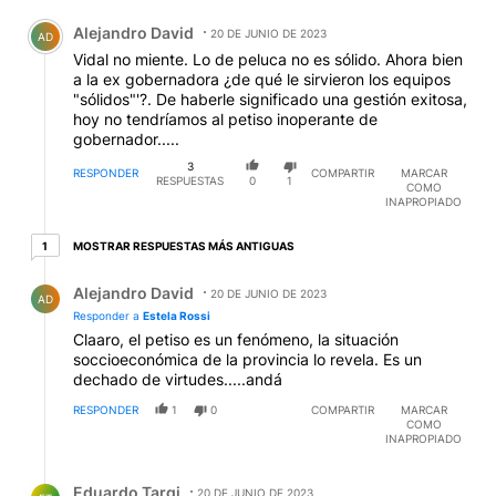
Comentario de Alejandro David.
Alejandro David
20 DE JUNIO DE 2023
AD
Vidal no miente. Lo de peluca no es sólido. Ahora bien
a la ex gobernadora ¿de qué le sirvieron los equipos
"sólidos"'?. De haberle significado una gestión exitosa,
hoy no tendríamos al petiso inoperante de
gobernador.....
3
RESPONDER
COMPARTIR
MARCAR
RESPUESTAS
0
1
COMO
INAPROPIADO
1 respuesta más antiguas
MOSTRAR RESPUESTAS MÁS ANTIGUAS
1
Respuesta de Alejandro David.
Alejandro David
20 DE JUNIO DE 2023
AD
Responder a
Estela Rossi
Claaro, el petiso es un fenómeno, la situación
soccioeconómica de la provincia lo revela. Es un
dechado de virtudes.....andá
RESPONDER
1
0
COMPARTIR
MARCAR
COMO
INAPROPIADO
Respuesta de Eduardo Targi.
Eduardo Targi
20 DE JUNIO DE 2023