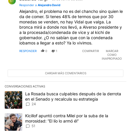
ET
Responder a
Alejandro David
Alejandro, el problema no es del chancho sino quien le
da de comer. Si tenes 48% de termos que por 30
monedas se venden, no hay Vidal que valga. La
bronca mirá a donde nos llevó, a Alverso presidente y
a la procesada/condenada de vice y al kichi de
gobernador. ¿O no sabían que con la condenada
iobamos a llegar a esto? Ya lo vivimos.
RESPONDER
0
1
COMPARTIR
MARCAR
COMO
INAPROPIADO
CARGAR MÁS COMENTARIOS
CONVERSACIONES ACTIVAS
Este listado muestra los artículos con más comentarios en los últim
Un artículo de tendencia con el título "La Rosada busca culpables
La Rosada busca culpables después de la derrota
en el Senado y recalcula su estrategia
24
Un artículo de tendencia con el título "Kicillof apuntó contra Milei 
Kicillof apuntó contra Milei por la suba de la
morosidad: “El lío lo armó él”
51