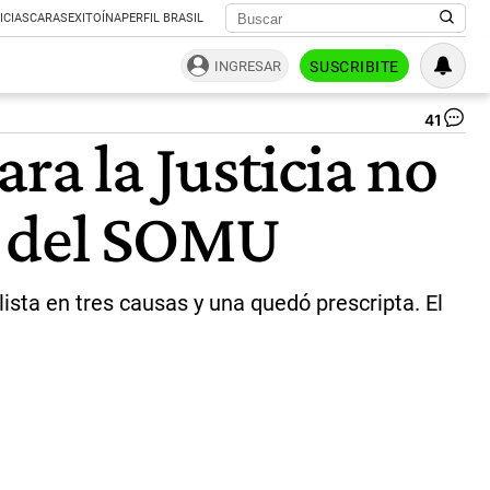
ICIAS
CARAS
EXITOÍNA
PERFIL BRASIL
INGRESAR
SUSCRIBITE
41
Om
ra la Justicia no
"Ca
Su
|
ón del SOMU
Ce
Per
ista en tres causas y una quedó prescripta. El