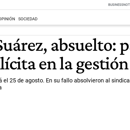
BUSINESS
NOT
OPINIÓN
SOCIEDAD
árez, absuelto: pa
lícita en la gesti
l 25 de agosto. En su fallo absolvieron al sindical
a