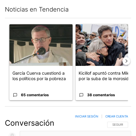
Noticias en Tendencia
Este listado muestra los artículos con más comentarios en los últim
Un artículo de tendencia con el título "García Cuerva cuestionó 
Un artículo de tendencia con el
García Cuerva cuestionó a
Kicillof apuntó contra Milei
los políticos por la pobreza
por la suba de la morosida...
65 comentarios
38 comentarios
INICIAR SESIÓN
|
CREAR CUENTA
Conversación
SIGA ESTA CO
SEGUIR