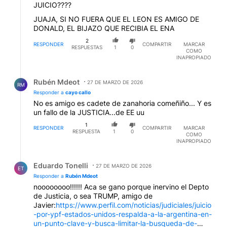
JUICIO????
JUAJA, SI NO FUERA QUE EL LEON ES AMIGO DE
DONALD, EL BIJAZO QUE RECIBIA EL ENA
2
RESPONDER
COMPARTIR
MARCAR
RESPUESTAS
1
0
COMO
INAPROPIADO
Respuesta de Rubén Mdeot.
Rubén Mdeot
27 DE MARZO DE 2026
RM
Responder a
cayo callo
No es amigo es cadete de zanahoria comeñiño... Y es
un fallo de la JUSTICIA...de EE uu
1
RESPONDER
COMPARTIR
MARCAR
RESPUESTA
1
0
COMO
INAPROPIADO
Respuesta de Eduardo Tonelli.
Eduardo Tonelli
27 DE MARZO DE 2026
ET
Responder a
Rubén Mdeot
noooooooo!!!!!! Aca se gano porque inervino el Depto
de Justicia, o sea TRUMP, amigo de
Javier:
https://www.perfil.com/noticias/judiciales/juicio
-por-ypf-estados-unidos-respalda-a-la-argentina-en-
un-punto-clave-y-busca-limitar-la-busqueda-de-