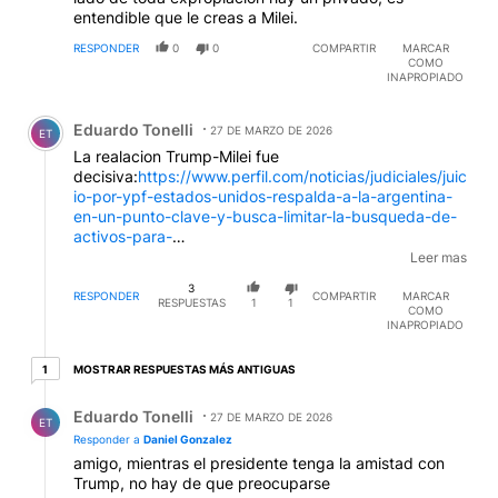
entendible que le creas a Milei.
RESPONDER
0
0
COMPARTIR
MARCAR
COMO
INAPROPIADO
Comentario de Eduardo Tonelli.
Eduardo Tonelli
27 DE MARZO DE 2026
ET
La realacion Trump-Milei fue
decisiva:
https://www.perfil.com/noticias/judiciales/juic
io-por-ypf-estados-unidos-respalda-a-la-argentina-
en-un-punto-clave-y-busca-limitar-la-busqueda-de-
activos-para-
embargos.phtml#:~:text=El%20Departamento%20de
Leer mas
%20Justicia%20de%20Estados%20Unidos,del%20pa%
3
C3%ADs%20en%20medio%20de%20la%20apelaci%C
RESPONDER
COMPARTIR
MARCAR
RESPUESTAS
1
1
COMO
3%B3n
.
INAPROPIADO
1 respuesta más antiguas
MOSTRAR RESPUESTAS MÁS ANTIGUAS
1
Respuesta de Eduardo Tonelli.
Eduardo Tonelli
27 DE MARZO DE 2026
ET
Responder a
Daniel Gonzalez
amigo, mientras el presidente tenga la amistad con
Trump, no hay de que preocuparse