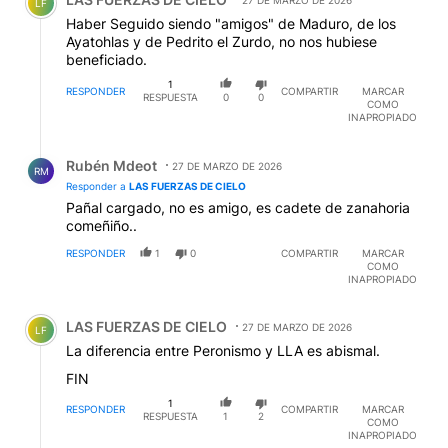
27 DE MARZO DE 2026
LF
Haber Seguido siendo "amigos" de Maduro, de los
Ayatohlas y de Pedrito el Zurdo, no nos hubiese
beneficiado.
1
RESPONDER
COMPARTIR
MARCAR
RESPUESTA
0
0
COMO
INAPROPIADO
Respuesta de Rubén Mdeot.
Rubén Mdeot
27 DE MARZO DE 2026
RM
Responder a
LAS FUERZAS DE CIELO
Pañal cargado, no es amigo, es cadete de zanahoria
comeñiño..
RESPONDER
1
0
COMPARTIR
MARCAR
COMO
INAPROPIADO
Comentario de LAS FUERZAS DE CIELO.
LAS FUERZAS DE CIELO
27 DE MARZO DE 2026
LF
La diferencia entre Peronismo y LLA es abismal.
FIN
1
RESPONDER
COMPARTIR
MARCAR
RESPUESTA
1
2
COMO
INAPROPIADO