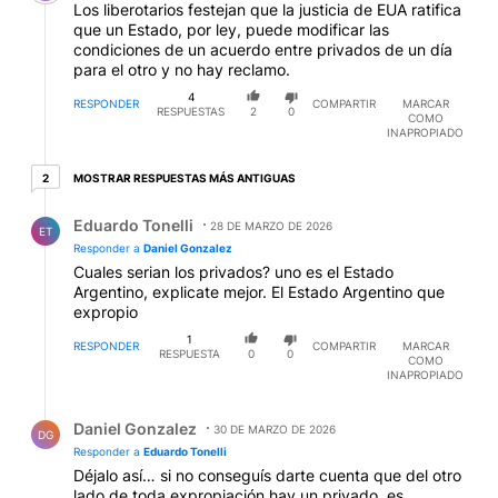
Los liberotarios festejan que la justicia de EUA ratifica
que un Estado, por ley, puede modificar las
condiciones de un acuerdo entre privados de un día
para el otro y no hay reclamo.
4
RESPONDER
COMPARTIR
MARCAR
RESPUESTAS
2
0
COMO
INAPROPIADO
2 respuestas más antiguas
MOSTRAR RESPUESTAS MÁS ANTIGUAS
2
Respuesta de Eduardo Tonelli.
Eduardo Tonelli
28 DE MARZO DE 2026
ET
Responder a
Daniel Gonzalez
Cuales serian los privados? uno es el Estado
Argentino, explicate mejor. El Estado Argentino que
expropio
1
RESPONDER
COMPARTIR
MARCAR
RESPUESTA
0
0
COMO
INAPROPIADO
Respuesta de Daniel Gonzalez.
Daniel Gonzalez
30 DE MARZO DE 2026
DG
Responder a
Eduardo Tonelli
Déjalo así… si no conseguís darte cuenta que del otro
lado de toda expropiación hay un privado, es