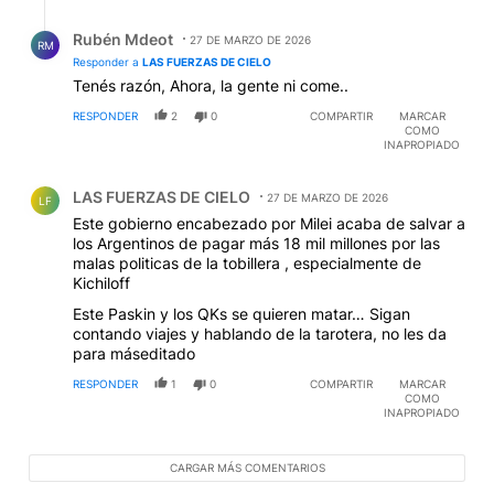
Respuesta de Rubén Mdeot.
Rubén Mdeot
27 DE MARZO DE 2026
RM
Responder a
LAS FUERZAS DE CIELO
Tenés razón, Ahora, la gente ni come..
RESPONDER
2
0
COMPARTIR
MARCAR
COMO
INAPROPIADO
Comentario de LAS FUERZAS DE CIELO.
LAS FUERZAS DE CIELO
27 DE MARZO DE 2026
LF
Este gobierno encabezado por Milei acaba de salvar a
los Argentinos de pagar más 18 mil millones por las
malas politicas de la tobillera , especialmente de
Kichiloff
Este Paskin y los QKs se quieren matar… Sigan
contando viajes y hablando de la tarotera, no les da
para máseditado
RESPONDER
1
0
COMPARTIR
MARCAR
COMO
INAPROPIADO
CARGAR MÁS COMENTARIOS