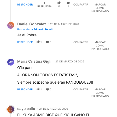
1
RESPONDER
COMPARTIR
MARCAR
RESPUESTA
0
1
COMO
INAPROPIADO
Respuesta de Daniel Gonzalez.
Daniel Gonzalez
28 DE MARZO DE 2026
DG
Responder a
Eduardo Tonelli
Jaja! Pobre…
RESPONDER
1
0
COMPARTIR
MARCAR
COMO
INAPROPIADO
Comentario de Maria Cristina Gigli.
Maria Cristina Gigli
27 DE MARZO DE 2026
MC
Q'lo pario!!
AHORA SON TODOS ESTATISTAS?,
Siempre sospeche que eran PANQUEQUES!!
RESPONDER
1
0
COMPARTIR
MARCAR
COMO
INAPROPIADO
Comentario de cayo callo.
cayo callo
27 DE MARZO DE 2026
CC
EL KUKA ADMIE DICE QUE KICHI GANO EL