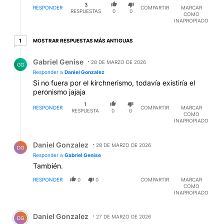
3
RESPONDER
COMPARTIR
MARCAR
RESPUESTAS
0
0
COMO
INAPROPIADO
1 respuesta más antiguas
MOSTRAR RESPUESTAS MÁS ANTIGUAS
1
Respuesta de Gabriel Genise.
Gabriel Genise
28 DE MARZO DE 2026
GG
Responder a
Daniel Gonzalez
Si no fuera por el kirchnerismo, todavía existiría el
peronismo jajaja
1
RESPONDER
COMPARTIR
MARCAR
RESPUESTA
0
0
COMO
INAPROPIADO
Respuesta de Daniel Gonzalez.
Daniel Gonzalez
28 DE MARZO DE 2026
DG
Responder a
Gabriel Genise
También.
RESPONDER
0
0
COMPARTIR
MARCAR
COMO
INAPROPIADO
Comentario de Daniel Gonzalez.
Daniel Gonzalez
27 DE MARZO DE 2026
DG