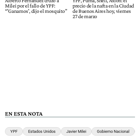
Alberto Fernández cruzó a
YPF, Puma, Shell, Axion: el
Milei por el fallo de YPF:
precio de la nafta en la Ciudad
“'Ganamos', dijo el mosquito”
de Buenos Aires hoy, viernes
27 de marzo
EN ESTA NOTA
YPF
Estados Unidos
Javier Milei
Gobierno Nacional