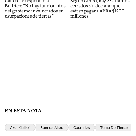
Cafiero le respondió a
Según Girard, hay 230 barrios
Bullrich: "No hay funcionarios
cerrados sin declarar que
del gobierno involucrados en
evitan pagar a ARBA $1500
usurpaciones de tierras"
millones
EN ESTA NOTA
Axel Kicillof
Buenos Aires
Countries
Toma De Tierras