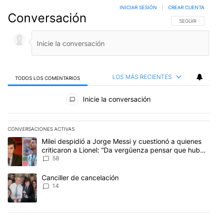
INICIAR SESIÓN
|
CREAR CUENTA
Conversación
SIGA ESTA CO
SEGUIR
LOS MÁS RECIENTES
TODOS LOS COMENTARIOS
Todos los comentarios
Inicie la conversación
CONVERSACIONES ACTIVAS
Este listado muestra los artículos con más comentarios en los últim
Un artículo de tendencia con el título "Milei despidió a Jorge Mes
Milei despidió a Jorge Messi y cuestionó a quienes
criticaron a Lionel: “Da vergüenza pensar que hubo
anti-Messi”
58
Un artículo de tendencia con el título "Canciller de cancelación" 
Canciller de cancelación
14