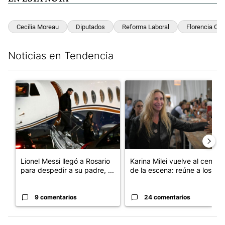
Cecilia Moreau
Diputados
Reforma Laboral
Florencia Car
Noticias en Tendencia
Este listado muestra los artículos con más comentarios en los últim
Un artículo de tendencia con el título "Lionel Messi llegó a Ros
Un artículo de tendencia con e
Lionel Messi llegó a Rosario
Karina Milei vuelve al centro
para despedir a su padre, ...
de la escena: reúne a los...
9 comentarios
24 comentarios