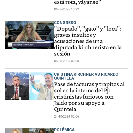
está rota, váyanse"
06-06-2025 10:22
CONGRESO
"Dopado", "gato" y "loca":
graves insultos y
acusaciones de una
diputada kirchnerista en la
sesión
05-06-2025 02:00
CRISTINA KIRCHNER VS RICARDO
QUINTELA
Pase de facturas y trapitos al
sol en la interna del PJ:
cristinistas furiosos con
Jaldo por su apoyo a
Quintela
24-10-2024 02:06
POLÉMICA