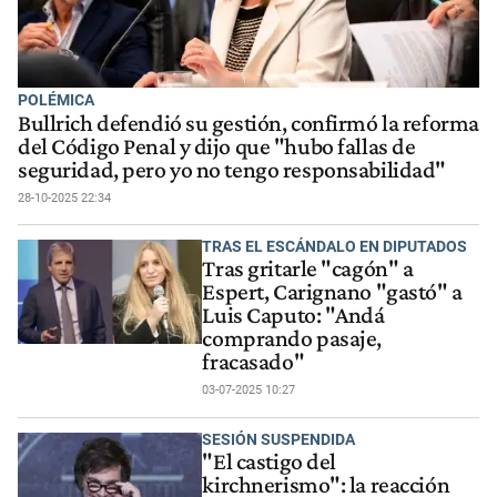
POLÉMICA
Bullrich defendió su gestión, confirmó la reforma
del Código Penal y dijo que "hubo fallas de
seguridad, pero yo no tengo responsabilidad"
28-10-2025 22:34
TRAS EL ESCÁNDALO EN DIPUTADOS
Tras gritarle "cagón" a
Espert, Carignano "gastó" a
Luis Caputo: "Andá
comprando pasaje,
fracasado"
03-07-2025 10:27
SESIÓN SUSPENDIDA
"El castigo del
kirchnerismo": la reacción