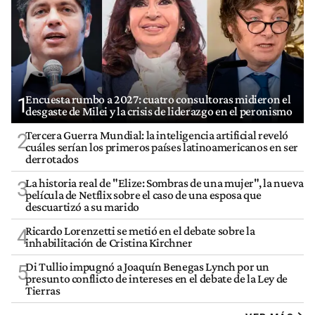
Encuesta rumbo a 2027: cuatro consultoras midieron el
1
desgaste de Milei y la crisis de liderazgo en el peronismo
Tercera Guerra Mundial: la inteligencia artificial reveló
2
cuáles serían los primeros países latinoamericanos en ser
derrotados
La historia real de "Elize: Sombras de una mujer", la nueva
3
película de Netflix sobre el caso de una esposa que
descuartizó a su marido
Ricardo Lorenzetti se metió en el debate sobre la
4
inhabilitación de Cristina Kirchner
Di Tullio impugnó a Joaquín Benegas Lynch por un
5
presunto conflicto de intereses en el debate de la Ley de
Tierras