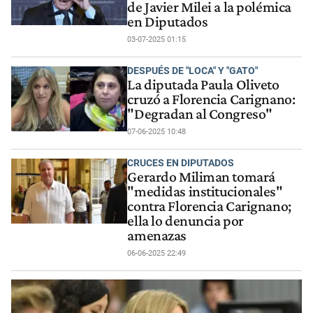
de Javier Milei a la polémica
en Diputados
03-07-2025 01:15
DESPUÉS DE "LOCA" Y "GATO"
La diputada Paula Oliveto
cruzó a Florencia Carignano:
"Degradan al Congreso"
07-06-2025 10:48
CRUCES EN DIPUTADOS
Gerardo Miliman tomará
"medidas institucionales"
contra Florencia Carignano;
ella lo denuncia por
amenazas
06-06-2025 22:49