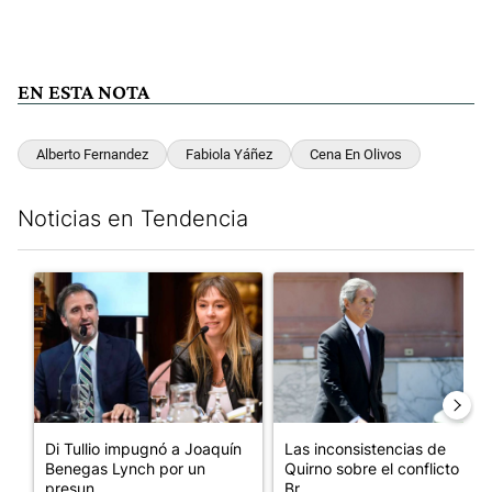
EN ESTA NOTA
Alberto Fernandez
Fabiola Yáñez
Cena En Olivos
Noticias en Tendencia
Este listado muestra los artículos con más comentarios en los últim
Un artículo de tendencia con el título "Di Tullio impugnó a Joa
Un artículo de tendencia con e
Di Tullio impugnó a Joaquín
Las inconsistencias de
Benegas Lynch por un
Quirno sobre el conflicto con
presun...
Br...