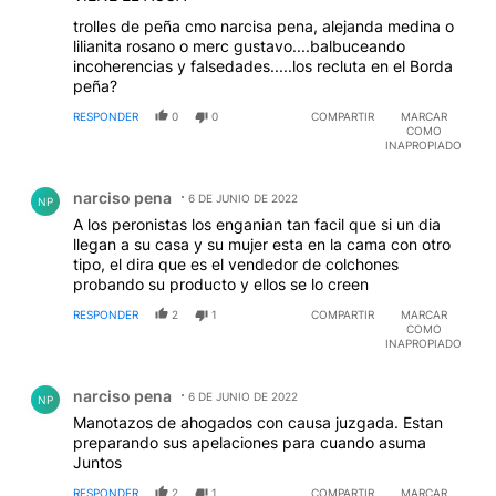
trolles de peña cmo narcisa pena, alejanda medina o
lilianita rosano o merc gustavo....balbuceando
incoherencias y falsedades.....los recluta en el Borda
peña?
RESPONDER
0
0
COMPARTIR
MARCAR
COMO
INAPROPIADO
Comentario de narciso pena.
narciso pena
6 DE JUNIO DE 2022
NP
A los peronistas los enganian tan facil que si un dia
llegan a su casa y su mujer esta en la cama con otro
tipo, el dira que es el vendedor de colchones
probando su producto y ellos se lo creen
RESPONDER
2
1
COMPARTIR
MARCAR
COMO
INAPROPIADO
Comentario de narciso pena.
narciso pena
6 DE JUNIO DE 2022
NP
Manotazos de ahogados con causa juzgada. Estan
preparando sus apelaciones para cuando asuma
Juntos
RESPONDER
2
1
COMPARTIR
MARCAR