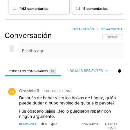
143 comentarios
5 comentarios
INICIAR SESIÓN
|
CREAR CUENTA
Conversación
SIGA ESTA CO
SEGUIR
LOS MÁS RECIENTES
TODOS LOS COMENTARIOS
52
Todos los comentarios
Comentario de Graciela R.
Graciela R
7 DE JUNIO DE 2022
GR
Después de haber visto los bolsos de López, quién
puede dudar q hubo revoleo de guita a lo pavote?
Fue obsceno ,jajaja...No lo puedieron rebatir con
ningún argumento.
RESPONDER
0
0
COMPARTIR
MARCAR
COMO