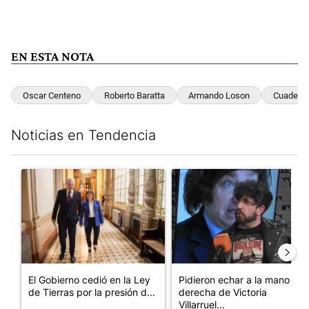
EN ESTA NOTA
Oscar Centeno
Roberto Baratta
Armando Loson
Cuaderno
Noticias en Tendencia
Este listado muestra los artículos con más comentarios en los últim
Un artículo de tendencia con el título "El Gobierno cedió en la
Un artículo de tendencia con e
El Gobierno cedió en la Ley
Pidieron echar a la mano
de Tierras por la presión d...
derecha de Victoria
Villarruel...