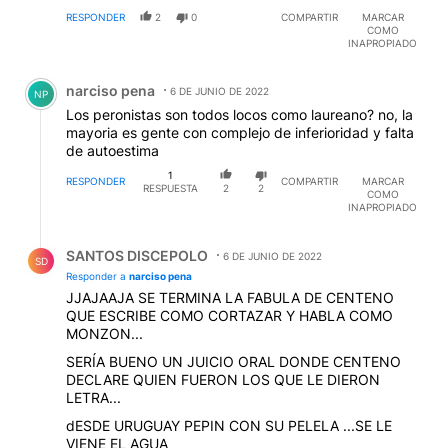
RESPONDER
2
0
COMPARTIR
MARCAR
COMO
INAPROPIADO
Comentario de narciso pena.
narciso pena
6 DE JUNIO DE 2022
NP
Los peronistas son todos locos como laureano? no, la
mayoria es gente con complejo de inferioridad y falta
de autoestima
1
RESPONDER
COMPARTIR
MARCAR
RESPUESTA
2
2
COMO
INAPROPIADO
Respuesta de SANTOS DISCEPOLO.
SANTOS DISCEPOLO
6 DE JUNIO DE 2022
SD
Responder a
narciso pena
JJAJAAJA SE TERMINA LA FABULA DE CENTENO
QUE ESCRIBE COMO CORTAZAR Y HABLA COMO
MONZON...
SERÍA BUENO UN JUICIO ORAL DONDE CENTENO
DECLARE QUIEN FUERON LOS QUE LE DIERON
LETRA...
dESDE URUGUAY PEPIN CON SU PELELA ...SE LE
VIENE EL AGUA