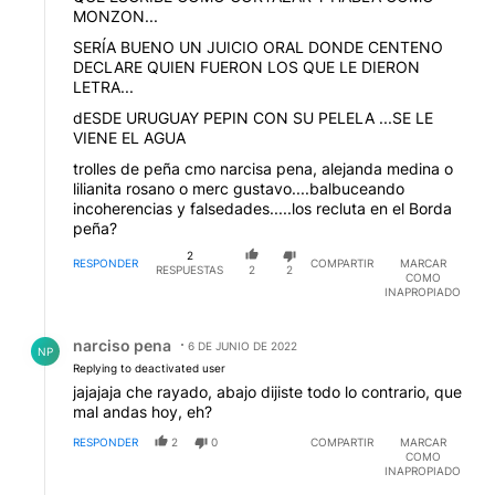
MONZON...
SERÍA BUENO UN JUICIO ORAL DONDE CENTENO
DECLARE QUIEN FUERON LOS QUE LE DIERON
LETRA...
dESDE URUGUAY PEPIN CON SU PELELA ...SE LE
VIENE EL AGUA
trolles de peña cmo narcisa pena, alejanda medina o
lilianita rosano o merc gustavo....balbuceando
incoherencias y falsedades.....los recluta en el Borda
peña?
2
RESPONDER
COMPARTIR
MARCAR
RESPUESTAS
2
2
COMO
INAPROPIADO
Respuesta de narciso pena.
narciso pena
6 DE JUNIO DE 2022
NP
Replying to deactivated user
jajajaja che rayado, abajo dijiste todo lo contrario, que
mal andas hoy, eh?
RESPONDER
2
0
COMPARTIR
MARCAR
COMO
INAPROPIADO