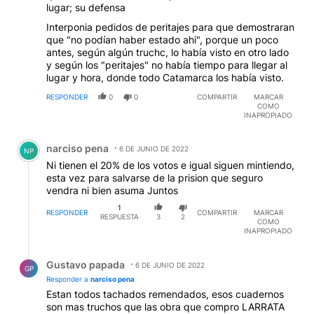
lugar; su defensa
Interponia pedidos de peritajes para que demostraran
que "no podían haber estado ahi", porque un poco
antes, según algún truchc, lo había visto en otro lado
y según los "peritajes" no había tiempo para llegar al
lugar y hora, donde todo Catamarca los había visto.
RESPONDER
0
0
COMPARTIR
MARCAR
COMO
INAPROPIADO
Comentario de narciso pena.
narciso pena
6 DE JUNIO DE 2022
NP
Ni tienen el 20% de los votos e igual siguen mintiendo,
esta vez para salvarse de la prision que seguro
vendra ni bien asuma Juntos
1
RESPONDER
COMPARTIR
MARCAR
RESPUESTA
3
2
COMO
INAPROPIADO
Respuesta de Gustavo papada.
Gustavo papada
6 DE JUNIO DE 2022
GP
Responder a
narciso pena
Estan todos tachados remendados, esos cuadernos
son mas truchos que las obra que compro LARRATA