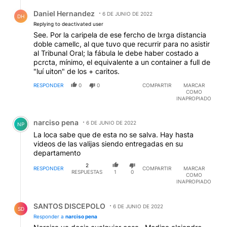
Respuesta de Daniel Hernandez.
Daniel Hernandez
6 DE JUNIO DE 2022
DH
Replying to deactivated user
See. Por la caripela de ese fercho de lxrga distancia
doble camellc, al que tuvo que recurrir para no asistir
al Tribunal Oral; la fábula le debe haber costado a
pcrcta, mínimo, el equivalente a un container a full de
"luí uiton" de los + caritos.
RESPONDER
0
0
COMPARTIR
MARCAR
COMO
INAPROPIADO
Comentario de narciso pena.
narciso pena
6 DE JUNIO DE 2022
NP
La loca sabe que de esta no se salva. Hay hasta
videos de las valijas siendo entregadas en su
departamento
2
RESPONDER
COMPARTIR
MARCAR
RESPUESTAS
1
0
COMO
INAPROPIADO
Respuesta de SANTOS DISCEPOLO.
SANTOS DISCEPOLO
6 DE JUNIO DE 2022
SD
Responder a
narciso pena