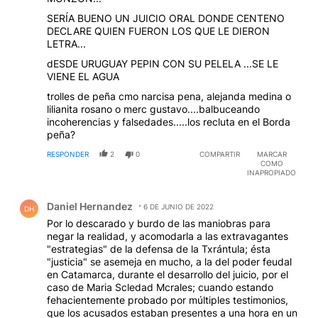
SERÍA BUENO UN JUICIO ORAL DONDE CENTENO
DECLARE QUIEN FUERON LOS QUE LE DIERON
LETRA...
dESDE URUGUAY PEPIN CON SU PELELA ...SE LE
VIENE EL AGUA
trolles de peña cmo narcisa pena, alejanda medina o
lilianita rosano o merc gustavo....balbuceando
incoherencias y falsedades.....los recluta en el Borda
peña?
RESPONDER
2
0
COMPARTIR
MARCAR
COMO
INAPROPIADO
Comentario de Daniel Hernandez.
Daniel Hernandez
6 DE JUNIO DE 2022
DH
Por lo descarado y burdo de las maniobras para
negar la realidad, y acomodarla a las extravagantes
"estrategias" de la defensa de la Txrántula; ésta
"justicia" se asemeja en mucho, a la del poder feudal
en Catamarca, durante el desarrollo del juicio, por el
caso de Maria Scledad Mcrales; cuando estando
fehacientemente probado por múltiples testimonios,
que los acusados estaban presentes a una hora en un