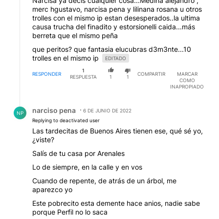
Narcisa ya decis cualquier cosa...Medina alejandro ,
merc hgustavo, narcisa pena y lilinana rosana u otros
trolles con el mismo ip estan desesperados..la ultima
causa trucha del finadito y estorsionelli caida...más
berreta que el mismo peña
que peritos? que fantasia elucubras d3m3nte...10
trolles en el mismo ip
EDITADO
1
RESPONDER
COMPARTIR
MARCAR
RESPUESTA
1
1
COMO
INAPROPIADO
Respuesta de narciso pena.
narciso pena
6 DE JUNIO DE 2022
NP
Replying to deactivated user
Las tardecitas de Buenos Aires tienen ese, qué sé yo,
¿viste?
Salís de tu casa por Arenales
Lo de siempre, en la calle y en vos
Cuando de repente, de atrás de un árbol, me
aparezco yo
Este pobrecito esta demente hace anios, nadie sabe
porque Perfil no lo saca