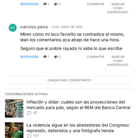
RESPONDER
1
0
COMPARTIR
MARCAR
COMO
INAPROPIADO
Comentario de narciso pena.
narciso pena
6 DE JUNIO DE 2022
NP
Miren como mi loco favorito se contradice el mismo,
lean los comentarios aca abajo de hace una hora.
Seguro que el pobre rayado ni sabe lo que escribe
RESPONDER
1
0
COMPARTIR
MARCAR
COMO
INAPROPIADO
CARGAR MÁS COMENTARIOS
CONVERSACIONES ACTIVAS
Este listado muestra los artículos con más comentarios en los últim
Un artículo de tendencia con el título "Inflación y dólar: cuáles 
Inflación y dólar: cuáles son las proyecciones del
mercado para julio, según el REM del Banco Central
41
Un artículo de tendencia con el título "La violencia sigue en los 
La violencia sigue en los alrededores del Congreso:
represión, detenidos y una fotógrafa herida
111