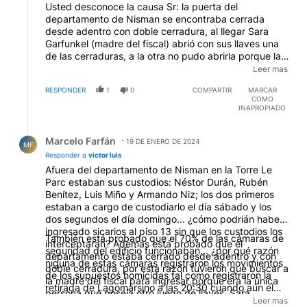
Usted desconoce la causa Sr: la puerta del
departamento de Nisman se encontraba cerrada
desde adentro con doble cerradura, al llegar Sara
Garfunkel (madre del fiscal) abrió con sus llaves una
de las cerraduras, a la otra no pudo abrirla porque la
llave se encontraba puesta desde adentro, esto
Leer mas
impedía que pudiera introducir su llave, por esta
RESPONDER
1
0
COMPARTIR
MARCAR
razón tuvo que llamar a un cerrajero quien solamente
COMO
tuvo que mover el pestillo, ya que, si bien la llave
INAPROPIADO
estaba puesta no tenía los giros correspondientes,
Respuesta de Marcelo Farfán.
como sí los tenía la primera cerradura que destrabó la
Marcelo Farfán
madre. La puerta estaba cerrada desde adentro lo
19 DE ENERO DE 2024
MF
que descarta la presencia de terceros en la escena
Responder a
victor luis
del suicidio...
Afuera del departamento de Nisman en la Torre Le
Parc estaban sus custodios: Néstor Durán, Rubén
Benítez, Luis Miño y Armando Niz; los dos primeros
estaban a cargo de custodiarlo el día sábado y los
dos segundos el día domingo... ¿cómo podrián haber
ingresado sicarios al piso 13 sin que los custodios los
También está probado que el 70% de las cámaras de
interceptaran? Además está probado que el
seguridad del edificio funcionaban... ¿por qué razón
departamento estaba cerrado desde adentro y con
niguna de estas cámaras registraron los movimientos
doble cerradura, por esta razón tuvieron que buscar a
de los supuestos homicidas tal como registraron la
la madre del fiscal para ingresar porque era la única
retirada de Lagomarsino a las 20:30 cuando aún el
persona que poseía otro juego de llaves, Sara
fiscal estaba con vida? La periodista de Clarín
Leer mas
Garfunkel.