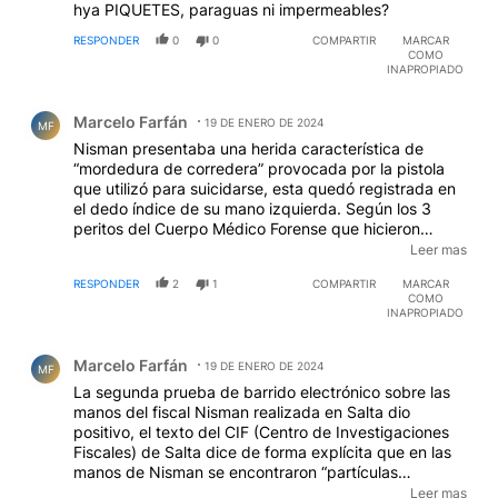
hya PIQUETES, paraguas ni impermeables?
RESPONDER
0
0
COMPARTIR
MARCAR
COMO
INAPROPIADO
Comentario de Marcelo Farfán.
Marcelo Farfán
19 DE ENERO DE 2024
MF
Nisman presentaba una herida característica de
“mordedura de corredera” provocada por la pistola
que utilizó para suicidarse, esta quedó registrada en
el dedo índice de su mano izquierda. Según los 3
peritos del Cuerpo Médico Forense que hicieron
pericias in situ y realizaron la autopsia sobre el cuerpo
Leer mas
del concupiscente fiscal (más los 13 peritos de la
RESPONDER
2
1
COMPARTIR
MARCAR
junta médica interdisciplinaria), este sujetó el arma
COMO
con ambas manos y por esta razón presentaba una
INAPROPIADO
herida característica de mordedura de corredera en el
Comentario de Marcelo Farfán.
dedo índice de su mano izquierda, esto puede
Marcelo Farfán
observarse en las fotografías que se tomaron sobre el
19 DE ENERO DE 2024
MF
cuerpo del fiscal...
La segunda prueba de barrido electrónico sobre las
manos del fiscal Nisman realizada en Salta dio
positivo, el texto del CIF (Centro de Investigaciones
Fiscales) de Salta dice de forma explícita que en las
manos de Nisman se encontraron “partículas
consistentes con residuos de disparo”, es decir que se
Leer mas