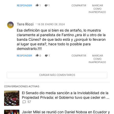
Natasha Niebieskikwiat declaró en la causa y
RESPONDER
1
1
COMPARTIR
MARCAR
confirmó que mantuvo un diálogo por WhatsApp con
COMO
el fiscal después de que Diego Lagomarsino se había
INAPROPIADO
retirado del edificio, declaró que chateó con el fiscal
Comentario de Tere Ricci.
desde las 21.03 hasta las 21.17, las cámaras
Tere Ricci
registraron que Lagomarsino se retiró a las 20:30 con
18 DE ENERO DE 2024
TR
54 segundos. También declaró en la causa una vecina
Esa definiciòn que si bien es de antaño, lo muestra
de las torres Le Parc, atestiguó que ese sábado bajó
claramente al panelista de Fantino ¿era èl u otro de la
en el ascensor, desde el piso 13, donde vivía Nisman,
banda Cùneo? de que lado està y ¿porquè lo llevaron
junto con una persona de sexo masculino en la que no
al lugar que esta?, hace todo lo posible para
percibió ningún nerviosismo. Eso ocurrió cerca de las
demostrarlo.!!!!
20.30. El testimonio de la vecina, además de las
RESPONDER
0
1
COMPARTIR
MARCAR
cámaras del edificio, demuestran que Lagomarsino se
COMO
fue a esa hora. Las cámaras de seguridad del peaje
INAPROPIADO
de la autopista Illia también registraron el regreso de
Lagomarsino hacia su domicilio de Martínez...
CARGAR MÁS COMENTARIOS
CONVERSACIONES ACTIVAS
Este listado muestra los artículos con más comentarios en los últim
Un artículo de tendencia con el título "El Senado dio media sanci
El Senado dio media sanción a la Inviolabilidad de la
Propiedad Privada: el Gobierno tuvo que ceder en la
Ley del Manejo del Fuego
57
Un artículo de tendencia con el título "Javier Milei se reunió con
Javier Milei se reunió con Daniel Noboa en Ecuador y