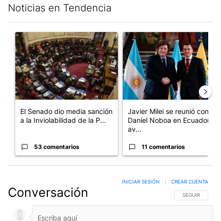
Noticias en Tendencia
Este listado muestra los artículos con más comentarios en los últim
Un artículo de tendencia con el título "El Senado dio media san
Un artículo de tendencia con e
El Senado dio media sanción
Javier Milei se reunió con
a la Inviolabilidad de la P...
Daniel Noboa en Ecuador y
av...
53 comentarios
11 comentarios
INICIAR SESIÓN
|
CREAR CUENTA
Conversación
SIGA ESTA CO
SEGUIR