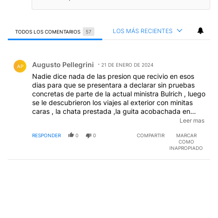
LOS MÁS RECIENTES
TODOS LOS COMENTARIOS
57
Todos los comentarios
Comentario de Augusto Pellegrini.
Augusto Pellegrini
21 DE ENERO DE 2024
AP
Nadie dice nada de las presion que recivio en esos
dias para que se presentara a declarar sin pruebas
concretas de parte de la actual ministra Bulrich , luego
se le descubrieron los viajes al exterior con minitas
caras , la chata prestada ,la guita acobachada en
cuentas en el exterior con la mama , y algun
Leer mas
chanchuyo mas . la llamada ultima de algun agente de
RESPONDER
0
0
COMPARTIR
MARCAR
seguridad que esas cositas iban a salir a la luz , un
COMO
heroe el tipo , evidentemente
INAPROPIADO