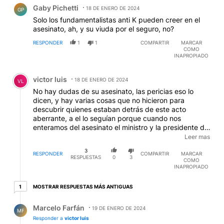
Comentario de Gaby Pichetti.
Gaby Pichetti
18 DE ENERO DE 2024
GP
Solo los fundamentalistas anti K pueden creer en el
asesinato, ah, y su viuda por el seguro, no?
RESPONDER
1
1
COMPARTIR
MARCAR
COMO
INAPROPIADO
Comentario de victor luis.
victor luis
18 DE ENERO DE 2024
VL
No hay dudas de su asesinato, las pericias eso lo
dicen, y hay varias cosas que no hicieron para
descubrir quienes estaban detrás de este acto
aberrante, a el lo seguían porque cuando nos
enteramos del asesinato el ministro y la presidente de
ese momento sabían que había dejado en Barajas a
Leer mas
sus hijas (como hicieron) , la puerta de servicio estaba
3
sin pasador, ustedes saben que se pueden reproducir
RESPONDER
COMPARTIR
MARCAR
RESPUESTAS
0
3
COMO
las llaves ?, cuantas cosas "raras" pasaron en ese
INAPROPIADO
gobierno desde la muerte homicidio/suicidio de Juan
Castro.
1 respuesta más antiguas
MOSTRAR RESPUESTAS MÁS ANTIGUAS
1
Respuesta de Marcelo Farfán.
Marcelo Farfán
19 DE ENERO DE 2024
MF
Responder a
victor luis