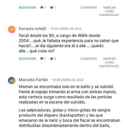
encontraron restos de bario, plomo y antimonio
RESPONDER
1
1
COMPARTIR
MARCAR
producto del disparo. La pericia de gendarmería y los
COMO
peritos de Arrollo Salgado, Raffo y Ravioli, también
INAPROPIADO
sostienen que el fiscal sostuvo el arma entre sus
Comentario de horacio ortelli.
manos pero afirman que al momento de disparar fue
horacio ortelli
obligado y "ayudado" a hacerlo por terceras personas
19 DE ENERO DE 2024
HO
¿no debería quedar entonces restos de deflagración
fiscal desde los 90, a cargo de AMIA desde
entre sus manos en ambos casos?... fuese obligado o
2004....qué..le faltaba experiencia para no saber que
si disparó por iniciativa propia, la pericia en cualquier
hacía?....al dia siguiente era él o ella ....quedo
caso arrojaría idénticos resultados. Según el estudio
ella....qué cosa no?
forense más completo realizado por el especialista
RESPONDER
1
0
COMPARTIR
MARCAR
Vicent Di Maio, este publica una tabla en la que
COMO
sostiene que solo se detectan residuos en el 11 por
INAPROPIADO
ciento de los suicidios con pistolas calibre 22, el arma
Comentario de Marcelo Farfán.
de la que salió el disparo en el caso Nisman, es decir
Marcelo Farfán
18 DE ENERO DE 2024
que solamente había 11 posibilidades sobre 100 de
MF
que puedan encontrarse restos de pólvora sobre las
Nisman se encontraba solo en el baño y se suicidó
manos del fiscal, máxime teniendo en cuenta las horas
frente al espejo tomando el arma con ambas manos,
transcurridas y la sangre sobre sus manos, sin
esta certeza surge como resultado de las pericias
embargo sobre ambas manos de Nisman se
realizadas en la escena del suicidio.
encontraron residuos de bario, plomo y antimonio,
Las salpicaduras, gotas y micro-gotas de sangre
esto es ocultado por la corporación mediática y así
producto del disparo (backspatter) y las que
mantienen en la más absoluta ignorancia a gran parte
emanaron de la nariz y boca del fiscal se encontraban
de la población...
distribuidas desordenadamente dentro del baño,