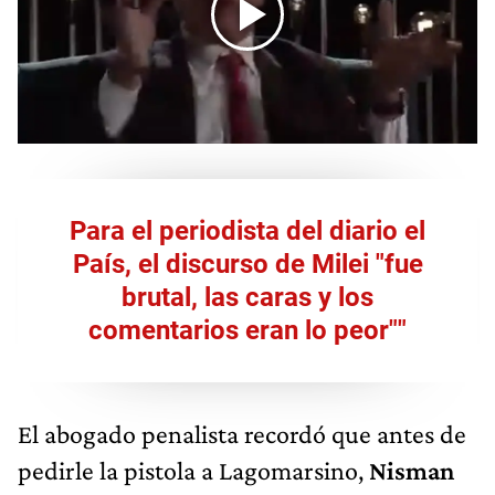
Para el periodista del diario el
País, el discurso de Milei "fue
brutal, las caras y los
comentarios eran lo peor""
El abogado penalista recordó que antes de
pedirle la pistola a Lagomarsino,
Nisman