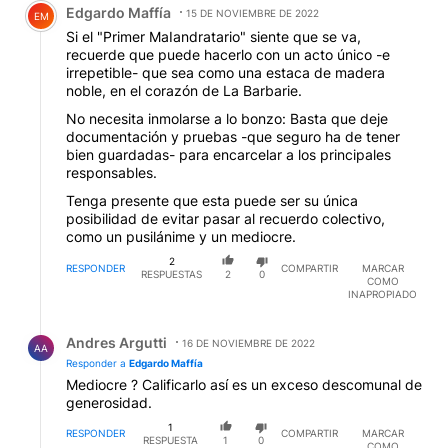
Edgardo Maffía
15 DE NOVIEMBRE DE 2022
EM
Si el "Primer MaIandratario" siente que se va,
recuerde que puede hacerlo con un acto único -e
irrepetible- que sea como una estaca de madera
noble, en el corazón de La Barbarie.
No necesita inmolarse a lo bonzo: Basta que deje
documentación y pruebas -que seguro ha de tener
bien guardadas- para encarcelar a los principales
responsables.
Tenga presente que esta puede ser su única
posibilidad de evitar pasar al recuerdo colectivo,
como un pusilánime y un mediocre.
2
RESPONDER
COMPARTIR
MARCAR
RESPUESTAS
2
0
COMO
INAPROPIADO
Respuesta de Andres Argutti.
Andres Argutti
16 DE NOVIEMBRE DE 2022
AA
Responder a
Edgardo Maffía
Mediocre ? Calificarlo así es un exceso descomunal de
generosidad.
1
RESPONDER
COMPARTIR
MARCAR
RESPUESTA
1
0
COMO