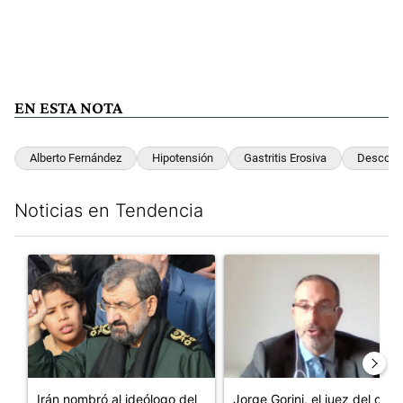
EN ESTA NOTA
Alberto Fernández
Hipotensión
Gastritis Erosiva
Descomp
Noticias en Tendencia
Este listado muestra los artículos con más comentarios en los últim
Un artículo de tendencia con el título "Irán nombró al ideólogo
Un artículo de tendencia con e
Irán nombró al ideólogo del
Jorge Gorini, el juez del caso