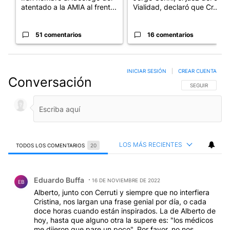
atentado a la AMIA al frent...
Vialidad, declaró que Cr...
51 comentarios
16 comentarios
INICIAR SESIÓN
|
CREAR CUENTA
Conversación
SIGA ESTA CO
SEGUIR
LOS MÁS RECIENTES
TODOS LOS COMENTARIOS
20
Todos los comentarios
Comentario de Eduardo Buffa.
Eduardo Buffa
16 DE NOVIEMBRE DE 2022
EB
Alberto, junto con Cerruti y siempre que no interfiera
Cristina, nos largan una frase genial por día, o cada
doce horas cuando están inspirados. La de Alberto de
hoy, hasta que alguno otra la supere es: "los médicos
me dijeron que pare un poco". Por favor, no nos