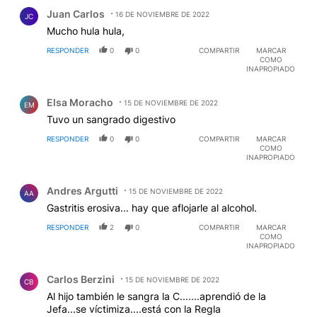
Comentario de Juan Carlos.
Juan Carlos
16 DE NOVIEMBRE DE 2022
JC
Mucho hula hula,
RESPONDER
0
0
COMPARTIR
MARCAR
COMO
INAPROPIADO
Comentario de Elsa Moracho.
Elsa Moracho
15 DE NOVIEMBRE DE 2022
EM
Tuvo un sangrado digestivo
RESPONDER
0
0
COMPARTIR
MARCAR
COMO
INAPROPIADO
Comentario de Andres Argutti.
Andres Argutti
15 DE NOVIEMBRE DE 2022
AA
Gastritis erosiva... hay que aflojarle al alcohol.
RESPONDER
2
0
COMPARTIR
MARCAR
COMO
INAPROPIADO
Comentario de Carlos Berzini.
Carlos Berzini
15 DE NOVIEMBRE DE 2022
CB
Al hijo también le sangra la C.......aprendió de la
Jefa...se víctimiza....está con la Regla