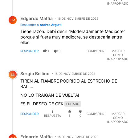
INAPROPIADO
Respuesta de Edgardo Maffía.
Edgardo Maffía
16 DE NOVIEMBRE DE 2022
EM
Responder a
Andres Argutti
Tiene razón. Debí decir "Moderadamente Mediocre"
porque si fuera muy mediocre, se destacaría entre
ellos.
RESPONDER
1
0
COMPARTIR
MARCAR
COMO
INAPROPIADO
Comentario de Sergio Bellino.
Sergio Bellino
15 DE NOVIEMBRE DE 2022
SB
TIREN AL FIAMBRE PODRIDO AL ESTRECHO DE
BALI...
NO LO TRAIGAN DE VUELTA!
ES EL.DESEO DE CFK
EDITADO
1
RESPONDER
COMPARTIR
MARCAR
RESPUESTA
1
0
COMO
INAPROPIADO
Respuesta de Edgardo Maffía.
Edgardo Maffía
15 DE NOVIEMBRE DE 2022