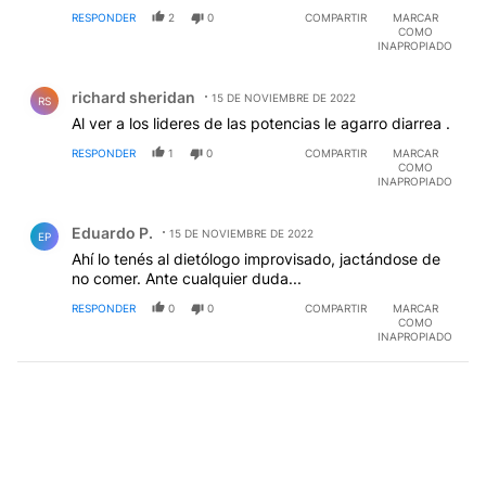
RESPONDER
2
0
COMPARTIR
MARCAR
COMO
INAPROPIADO
Comentario de richard sheridan.
richard sheridan
15 DE NOVIEMBRE DE 2022
RS
Al ver a los lideres de las potencias le agarro diarrea .
RESPONDER
1
0
COMPARTIR
MARCAR
COMO
INAPROPIADO
Comentario de Eduardo P..
Eduardo P.
15 DE NOVIEMBRE DE 2022
EP
Ahí lo tenés al dietólogo improvisado, jactándose de
no comer. Ante cualquier duda...
RESPONDER
0
0
COMPARTIR
MARCAR
COMO
INAPROPIADO