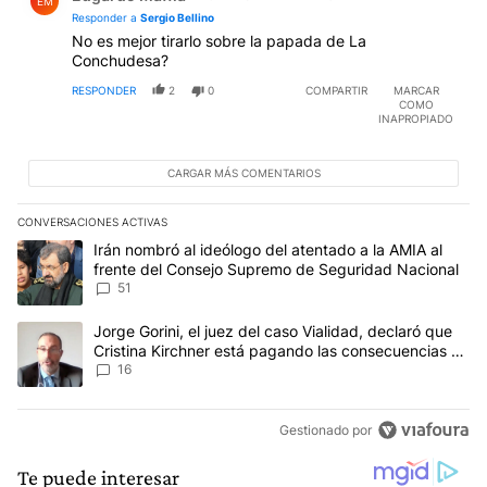
EM
Responder a
Sergio Bellino
No es mejor tirarlo sobre la papada de La
Conchudesa?
RESPONDER
2
0
COMPARTIR
MARCAR
COMO
INAPROPIADO
CARGAR MÁS COMENTARIOS
CONVERSACIONES ACTIVAS
Este listado muestra los artículos con más comentarios en los últim
Un artículo de tendencia con el título "Irán nombró al ideólogo d
Irán nombró al ideólogo del atentado a la AMIA al
frente del Consejo Supremo de Seguridad Nacional
51
Un artículo de tendencia con el título "Jorge Gorini, el juez del
Jorge Gorini, el juez del caso Vialidad, declaró que
Cristina Kirchner está pagando las consecuencias de
cometer "un delito comprobado"
16
Gestionado por