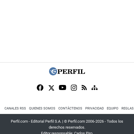
CANALES RSS
QUIENES SOMOS
CONTÁCTENOS
PRIVACIDAD
EQUIPO
REGLAS
Perfil.com - Editorial Perfil S.A.
| © Perfil.com 2006-2026 - Todos los
derechos reservados.
Editor responsable: Carlos Piro.