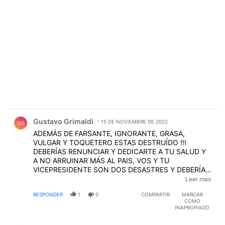
Comentario de Gustavo Grimaldi.
Gustavo Grimaldi
15 DE NOVIEMBRE DE 2022
GG
ADEMÁS DE FARSANTE, IGNORANTE, GRASA,
VULGAR Y TOQUETERO ESTAS DESTRUÍDO !!!
DEBERÍAS RENUNCIAR Y DEDICARTE A TU SALUD Y
A NO ARRUINAR MÁS AL PAIS, VOS Y TU
VICEPRESIDENTE SON DOS DESASTRES Y DEBERÍAN
RENUNCIAR EN CONJUNTO Y LLAMAR A
Leer mas
ELECCIONES ANTICIPADAS DE ESA MANERA TAL VEZ
RESPONDER
1
0
COMPARTIR
MARCAR
NOS LIBREMOS DEL CAOS TOTAL !!!!
COMO
INAPROPIADO
Comentario de Edgardo Maffía.