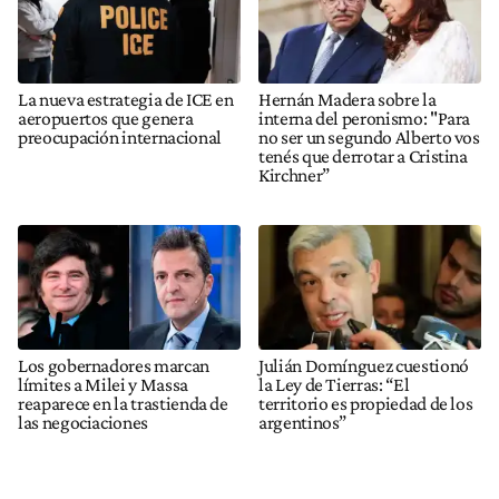
La nueva estrategia de ICE en
Hernán Madera sobre la
aeropuertos que genera
interna del peronismo: "Para
preocupación internacional
no ser un segundo Alberto vos
tenés que derrotar a Cristina
Kirchner”
Los gobernadores marcan
Julián Domínguez cuestionó
límites a Milei y Massa
la Ley de Tierras: “El
reaparece en la trastienda de
territorio es propiedad de los
las negociaciones
argentinos”