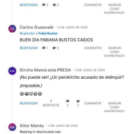
RESPONDER
3
2
COMPARTIR
MARCAR
COMO
INAPROPIADO
Respuesta de Carlos Guasneik.
Carlos Guasneik
3 DE JUNIO DE 2025
CG
Responder a
Fabio Bustos
BUEN DIA FABIANA BUSTOS CAIDOS
RESPONDER
1
2
COMPARTIR
MARCAR
COMO
INAPROPIADO
Comentario de Kircho Mamá esta PRESA.
Kircho Mamá esta PRESA
3 DE JUNIO DE 2025
KM
¡No puede ser! ¿Un perokircho acusado de delinquir?
¡Imposible,!
😄😂🤣😆😅
1
RESPONDER
COMPARTIR
MARCAR
RESPUESTA
5
2
COMO
INAPROPIADO
Respuesta de Aitor Menta.
Aitor Menta
3 DE JUNIO DE 2025
AM
Replying to deactivated user