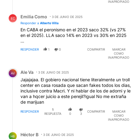
INAPROPIADO
Respuesta de Emilia Como.
Emilia Como
3 DE JUNIO DE 2025
EC
Responder a
Alberto Villa
En CABA el peronismo en el 2023 saco 32% (vs 27%
en el 2025). LLA saco 14% en 2023 vs 30% en 2025
...
RESPONDER
1
0
COMPARTIR
MARCAR
COMO
INAPROPIADO
Comentario de Ale Va.
Ale Va
3 DE JUNIO DE 2025
AV
Jajajajaa. El gobiero nacional tiene literalmente un troll
center en casa rosada que sacan fakes todos los dias,
inclusive contra Macri. Y ni hablar de los de adorni y le
van a hqcer juicio a este perejil?igual No me extraña
de marijuan
1
RESPONDER
COMPARTIR
MARCAR
RESPUESTA
0
3
COMO
INAPROPIADO
Respuesta de Héctor B.
Héctor B
3 DE JUNIO DE 2025
HB