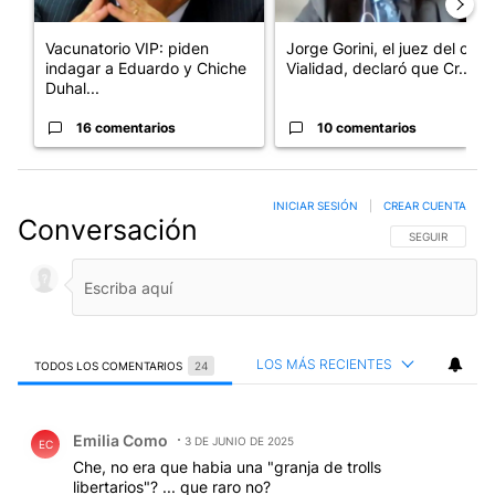
Vacunatorio VIP: piden
Jorge Gorini, el juez del caso
indagar a Eduardo y Chiche
Vialidad, declaró que Cr...
Duhal...
16 comentarios
10 comentarios
INICIAR SESIÓN
|
CREAR CUENTA
Conversación
SIGA ESTA CO
SEGUIR
LOS MÁS RECIENTES
TODOS LOS COMENTARIOS
24
Todos los comentarios
Comentario de Emilia Como.
Emilia Como
3 DE JUNIO DE 2025
EC
Che, no era que habia una "granja de trolls
libertarios"? ... que raro no?