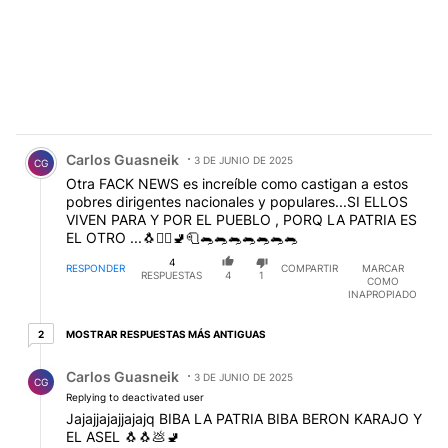
Comentario de Carlos Guasneik.
Carlos Guasneik
3 DE JUNIO DE 2025
CG
Otra FACK NEWS es increíble como castigan a estos
pobres dirigentes nacionales y populares...SI ELLOS
VIVEN PARA Y POR EL PUEBLO , PORQ LA PATRIA ES
EL OTRO ...🐧✌🏻🚽🧻🐀🐀🐀🐀🐀🐀🐀
4
RESPONDER
COMPARTIR
MARCAR
RESPUESTAS
4
1
COMO
INAPROPIADO
2 respuestas más antiguas
MOSTRAR RESPUESTAS MÁS ANTIGUAS
2
Respuesta de Carlos Guasneik.
Carlos Guasneik
3 DE JUNIO DE 2025
CG
Replying to deactivated user
Jajajjajajjajajq BIBA LA PATRIA BIBA BERON KARAJO Y
EL ASEL 🐧🐧💩🚽