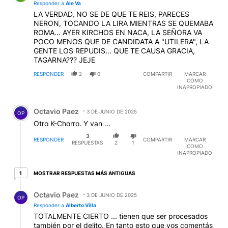
Responder a
Ale Va
LA VERDAD, NO SE DE QUE TE REIS, PARECES
NERON, TOCANDO LA LIRA MIENTRAS SE QUEMABA
ROMA... AYER KIRCHOS EN NACA, LA SEÑORA VA
POCO MENOS QUE DE CANDIDATA A "UTILERA", LA
GENTE LOS REPUDIS... QUE TE CAUSA GRACIA,
TAGARNA??? JEJE
RESPONDER
2
0
COMPARTIR
MARCAR
COMO
INAPROPIADO
Comentario de Octavio Paez.
Octavio Paez
3 DE JUNIO DE 2025
OP
Otro K-Chorro. Y van ...
3
RESPONDER
COMPARTIR
MARCAR
RESPUESTAS
2
1
COMO
INAPROPIADO
1 respuesta más antiguas
MOSTRAR RESPUESTAS MÁS ANTIGUAS
1
Respuesta de Octavio Paez.
Octavio Paez
3 DE JUNIO DE 2025
OP
Responder a
Alberto Villa
TOTALMENTE CIERTO ... tienen que ser procesados
también por el delito. En tanto esto que vos comentás