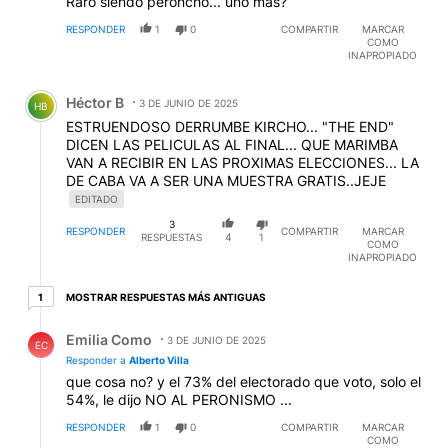
Raro siendo peroncho... uno más?
RESPONDER
1
0
COMPARTIR
MARCAR
COMO
INAPROPIADO
Comentario de Héctor B.
Héctor B
3 DE JUNIO DE 2025
HB
ESTRUENDOSO DERRUMBE KIRCHO... "THE END"
DICEN LAS PELICULAS AL FINAL... QUE MARIMBA
VAN A RECIBIR EN LAS PROXIMAS ELECCIONES... LA
DE CABA VA A SER UNA MUESTRA GRATIS..JEJE
EDITADO
3
RESPONDER
COMPARTIR
MARCAR
RESPUESTAS
4
1
COMO
INAPROPIADO
1 respuesta más antiguas
MOSTRAR RESPUESTAS MÁS ANTIGUAS
1
Respuesta de Emilia Como.
Emilia Como
3 DE JUNIO DE 2025
EC
Responder a
Alberto Villa
que cosa no? y el 73% del electorado que voto, solo el
54%, le dijo NO AL PERONISMO ...
RESPONDER
1
0
COMPARTIR
MARCAR
COMO