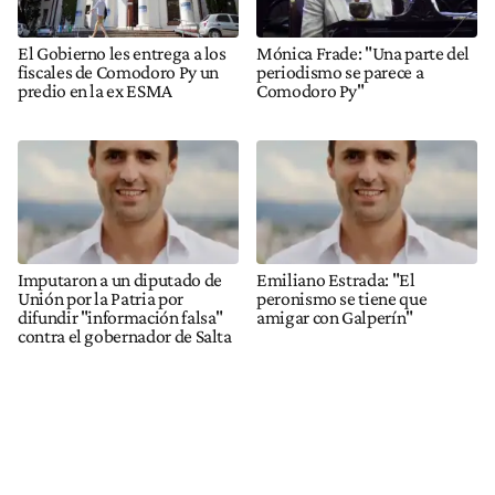
El Gobierno les entrega a los
Mónica Frade: "Una parte del
fiscales de Comodoro Py un
periodismo se parece a
predio en la ex ESMA
Comodoro Py"
Imputaron a un diputado de
Emiliano Estrada: "El
Unión por la Patria por
peronismo se tiene que
difundir "información falsa"
amigar con Galperín"
contra el gobernador de Salta