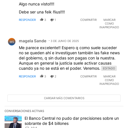
Algo nunca visto!!!!
Debe ser una feik ñius!!!!
RESPONDER
3
1
COMPARTIR
MARCAR
COMO
INAPROPIADO
Comentario de magela Sande.
magela Sande
3 DE JUNIO DE 2025
MS
Me parece excelente!! Espero q como suele suceder
no se queden ahí e investiguen también las fake news
del gobierno, q sin dudas son pagas con la nuestra.
Aunque en general la justicia suele activar causas
cuando ya no se está en el poder. Veremos.
EDITADO
RESPONDER
3
2
COMPARTIR
MARCAR
COMO
INAPROPIADO
CARGAR MÁS COMENTARIOS
CONVERSACIONES ACTIVAS
Este listado muestra los artículos con más comentarios en los últim
Un artículo de tendencia con el título "El Banco Central no pudo 
El Banco Central no pudo dar precisiones sobre un
sobrante de $4 billones