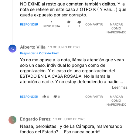
NO EXIME al resto que cometen también delitos. Y la
nota se refiere en este caso a OTRO K ( Y van... ) que
queda expuesto por ser corrupto.
1
RESPONDER
COMPARTIR
MARCAR
RESPUESTA
2
1
COMO
INAPROPIADO
Respuesta de Alberto Villa.
Alberto Villa
3 DE JUNIO DE 2025
AV
Responder a
Octavio Paez
Yo no me opuse a la nota, llámala atención que vean
solo un caso, individual lo pongan como de
organización. Y el caso de una organización del
ESTADO EN LA CASA ROSADA. No le llama la
atención a nadie. Y no estoy defendiendo a nadie.
Estamos ante un autoritarismo pero que la cámpora
Leer mas
pero solo se quedan mirando atrás y no condenando
RESPONDER
0
0
COMPARTIR
MARCAR
lo que se hace ahora!!
COMO
INAPROPIADO
Comentario de Edgardo Perez.
Edgardo Perez
3 DE JUNIO DE 2025
EP
Naaaa, peronistas , y de La Cámpora, malversando
fondos del Estado? ... Eso nunca ocurrió!