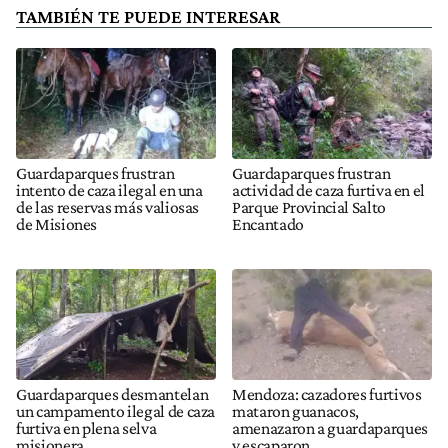
TAMBIÉN TE PUEDE INTERESAR
Guardaparques frustran
Guardaparques frustran
intento de caza ilegal en una
actividad de caza furtiva en el
de las reservas más valiosas
Parque Provincial Salto
de Misiones
Encantado
Guardaparques desmantelan
Mendoza: cazadores furtivos
un campamento ilegal de caza
mataron guanacos,
furtiva en plena selva
amenazaron a guardaparques
misionera
y escaparon