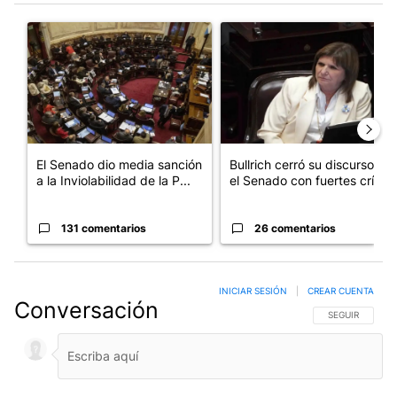
Este listado muestra los artículos con más comentarios en los últim
Un artículo de tendencia con el título "El Senado dio media san
Un artículo de tendencia con el
El Senado dio media sanción
Bullrich cerró su discurso en
a la Inviolabilidad de la P...
el Senado con fuertes crí...
131 comentarios
26 comentarios
INICIAR SESIÓN
|
CREAR CUENTA
Conversación
SIGA ESTA CO
SEGUIR