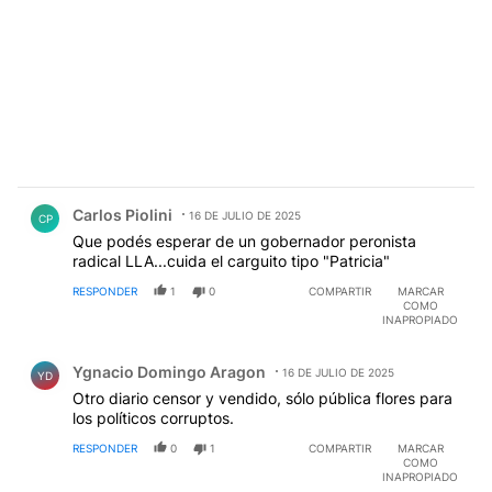
Comentario de Carlos Piolini.
Carlos Piolini
16 DE JULIO DE 2025
CP
Que podés esperar de un gobernador peronista
radical LLA...cuida el carguito tipo "Patricia"
RESPONDER
1
0
COMPARTIR
MARCAR
COMO
INAPROPIADO
Comentario de Ygnacio Domingo Aragon.
Ygnacio Domingo Aragon
16 DE JULIO DE 2025
YD
Otro diario censor y vendido, sólo pública flores para
los políticos corruptos.
RESPONDER
0
1
COMPARTIR
MARCAR
COMO
INAPROPIADO