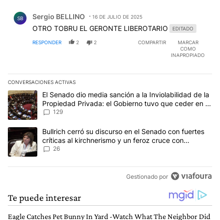
Comentario de Sergio BELLINO.
Sergio BELLINO
16 DE JULIO DE 2025
SB
OTRO TOBRU EL GERONTE LIBEROTARIO
EDITADO
RESPONDER
2
2
COMPARTIR
MARCAR
COMO
INAPROPIADO
CONVERSACIONES ACTIVAS
Este listado muestra los artículos con más comentarios en los últim
Un artículo de tendencia con el título "El Senado dio media sanci
El Senado dio media sanción a la Inviolabilidad de la
Propiedad Privada: el Gobierno tuvo que ceder en la
Ley del Manejo del Fuego
129
Un artículo de tendencia con el título "Bullrich cerró su discurso e
Bullrich cerró su discurso en el Senado con fuertes
críticas al kirchnerismo y un feroz cruce con
Capitanich al que le gritó “¡cállate!”
26
Gestionado por