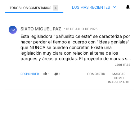
LOS MÁS RECIENTES
TODOS LOS COMENTARIOS
4
Todos los comentarios
Comentario de SIXTO MIGUEL PAZ.
SIXTO MIGUEL PAZ
16 DE JULIO DE 2025
SM
Esta legisladora "pañuelito celeste" se caracteriza por
hacer perder el tiempo al cuerpo con "ideas geniales"
que NUNCA se pueden concretar. Existe una
legislación muy clara con relación al tema de los
parques y áreas protegidas. El proyecto de marras se
aprobó para ser considerado por el Poder Ejecutivo
Leer mas
en un momento que la nación está debiendo a la
RESPONDER
1
1
COMPARTIR
MARCAR
provincia la coparticipación y otros ingresos de ley. El
COMO
famoso lema: NO HAY PLATA que dijo el "prócer
INAPROPIADO
antiestado", el SOCIÓPATA, TRASTORNADO,
OBSCENO, EMPOBRECEDOR, REPRESOR de los
JUBILADOS y ESTAFADOR con CRIPTO MONEDAS al
que Elías "la Perezosa", dio su apoyo, olvida que está
haciendo hilachas la Argentina y como pobre de
neuronas se quiere dar por ofendida. Plata y cargo
legislativo tirados a la cuneta fascista de Tucumán.