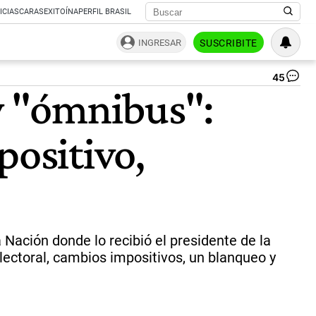
ICIAS
CARAS
EXITOÍNA
PERFIL BRASIL
INGRESAR
SUSCRIBITE
45
Gu
ey "ómnibus":
Fr
y
Ma
positivo,
Me
|
Gtl
Pr
Cá
de
Di
a Nación donde lo recibió el presidente de la
ectoral, cambios impositivos, un blanqueo y