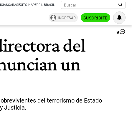
ICIAS
CARAS
EXITOÍNA
PERFIL BRASIL
INGRESAR
SUSCRIBITE
9
Mu
irectora del
ES
|
Sit
nuncian un
we
ofi
ES
Sobrevivientes del terrorismo de Estado
y Justicia.