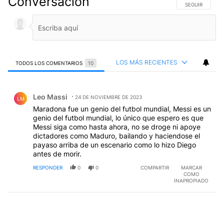
Conversación
SIGA ESTA CO
SEGUIR
LOS MÁS RECIENTES
TODOS LOS COMENTARIOS
10
Todos los comentarios
Comentario de Leo Massi.
Leo Massi
24 DE NOVIEMBRE DE 2023
LM
Maradona fue un genio del futbol mundial, Messi es un
genio del futbol mundial, lo único que espero es que
Messi siga como hasta ahora, no se droge ni apoye
dictadores como Maduro, bailando y haciendose el
payaso arriba de un escenario como lo hizo Diego
antes de morir.
RESPONDER
0
0
COMPARTIR
MARCAR
COMO
INAPROPIADO