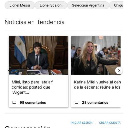
Lionel Messi
Lionel Scaloni
Selección Argentina
Chiqui T
Noticias en Tendencia
Este listado muestra los artículos con más comentarios en los últim
Un artículo de tendencia con el título "Milei, listo para 'atajar
Un artículo de tendencia con e
Milei, listo para 'atajar'
Karina Milei vuelve al centro
corridas: posteó que
de la escena: reúne a los...
"Argent...
98 comentarios
28 comentarios
INICIAR SESIÓN
|
CREAR CUENTA