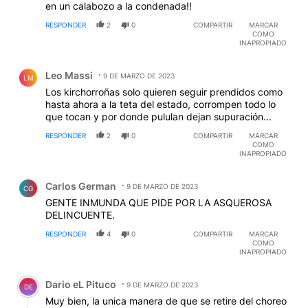
en un calabozo a la condenada!!
RESPONDER
2
0
COMPARTIR
MARCAR
COMO
INAPROPIADO
Comentario de Leo Massi.
Leo Massi
9 DE MARZO DE 2023
LM
Los kirchorroñas solo quieren seguir prendidos como
hasta ahora a la teta del estado, corrompen todo lo
que tocan y por donde pululan dejan supuración...
RESPONDER
2
0
COMPARTIR
MARCAR
COMO
INAPROPIADO
Comentario de Carlos German.
Carlos German
9 DE MARZO DE 2023
CG
GENTE INMUNDA QUE PIDE POR LA ASQUEROSA
DELINCUENTE.
RESPONDER
4
0
COMPARTIR
MARCAR
COMO
INAPROPIADO
Comentario de Dario eL Pituco.
Dario eL Pituco
9 DE MARZO DE 2023
DE
Muy bien, la unica manera de que se retire del choreo