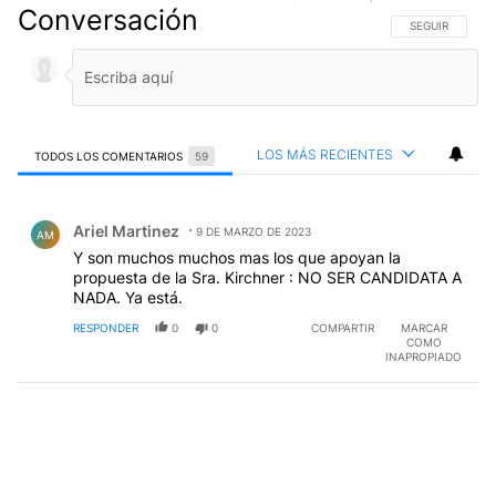
Conversación
SIGA ESTA CO
SEGUIR
LOS MÁS RECIENTES
TODOS LOS COMENTARIOS
59
Todos los comentarios
Comentario de Ariel Martinez.
Ariel Martinez
9 DE MARZO DE 2023
AM
Y son muchos muchos mas los que apoyan la
propuesta de la Sra. Kirchner : NO SER CANDIDATA A
NADA. Ya está.
RESPONDER
0
0
COMPARTIR
MARCAR
COMO
INAPROPIADO