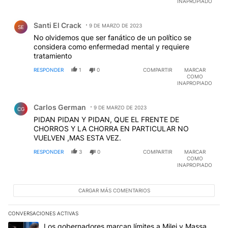
INAPROPIADO
Comentario de Santi El Crack.
Santi El Crack
9 DE MARZO DE 2023
SE
No olvidemos que ser fanático de un político se
considera como enfermedad mental y requiere
tratamiento
RESPONDER
1
0
COMPARTIR
MARCAR
COMO
INAPROPIADO
Comentario de Carlos German.
Carlos German
9 DE MARZO DE 2023
CG
PIDAN PIDAN Y PIDAN, QUE EL FRENTE DE
CHORROS Y LA CHORRA EN PARTICULAR NO
VUELVEN ,MAS ESTA VEZ.
RESPONDER
3
0
COMPARTIR
MARCAR
COMO
INAPROPIADO
CARGAR MÁS COMENTARIOS
CONVERSACIONES ACTIVAS
Este listado muestra los artículos con más comentarios en los últim
Un artículo de tendencia con el título "Los gobernadores marcan l
Los gobernadores marcan límites a Milei y Massa