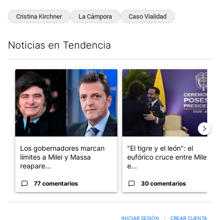
Cristina Kirchner
La Cámpora
Caso Vialidad
Noticias en Tendencia
Este listado muestra los artículos con más comentarios en los últim
Un artículo de tendencia con el título "Los gobernadores marcan
Un artículo de tendencia con e
Los gobernadores marcan
"El tigre y el león": el
límites a Milei y Massa
eufórico cruce entre Milei y
reapare...
e...
77 comentarios
30 comentarios
INICIAR SESIÓN
|
CREAR CUENTA