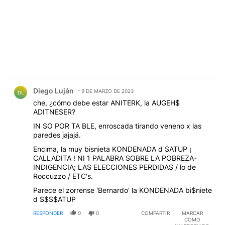
Comentario de Diego Luján.
Diego Luján
9 DE MARZO DE 2023
DL
che, ¿cómo debe estar ANITERK, la AUGEH$
ADITNE$ER?
IN SO POR TA BLE, enroscada tirando veneno x las
paredes jajajá.
Encima, la muy bisnieta KONDENADA d $ATUP ¡
CALLADITA ! NI 1 PALABRA SOBRE LA POBREZA-
INDIGENCIA; LAS ELECCIONES PERDIDAS / lo de
Roccuzzo / ETC's.
Parece el zorrense 'Bernardo' la KONDENADA bi$niete
d $$$$ATUP
RESPONDER
0
0
COMPARTIR
MARCAR
COMO