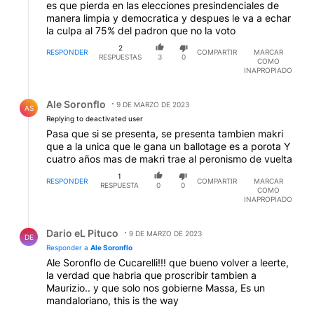
es que pierda en las elecciones presindenciales de
manera limpia y democratica y despues le va a echar
la culpa al 75% del padron que no la voto
2
RESPONDER
COMPARTIR
MARCAR
RESPUESTAS
3
0
COMO
INAPROPIADO
Respuesta de Ale Soronflo.
Ale Soronflo
9 DE MARZO DE 2023
AS
Replying to deactivated user
Pasa que si se presenta, se presenta tambien makri
que a la unica que le gana un ballotage es a porota Y
cuatro años mas de makri trae al peronismo de vuelta
1
RESPONDER
COMPARTIR
MARCAR
RESPUESTA
0
0
COMO
INAPROPIADO
Respuesta de Dario eL Pituco.
Dario eL Pituco
9 DE MARZO DE 2023
DE
Responder a
Ale Soronflo
Ale Soronflo de Cucarelli!!! que bueno volver a leerte,
la verdad que habria que proscribir tambien a
Maurizio.. y que solo nos gobierne Massa, Es un
mandaloriano, this is the way