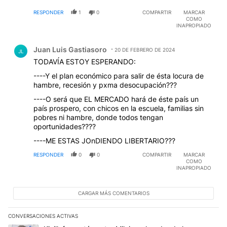
SENADOR NO DEBERÍA GANAR MAS QUE UN
RESPONDER
1
0
COMPARTIR
MARCAR
MÉDICO DE HOSPITAL PÚBLICO......ahí esta el gran
COMO
curro que los legisladores se la llevan toda porque
INAPROPIADO
además tienen asesores, choferes, celulares, viajes
Comentario de Juan Luis Gastiasoro.
etc etc
Juan Luis Gastiasoro
20 DE FEBRERO DE 2024
JL
TODAVÍA ESTOY ESPERANDO:
----Y el plan económico para salir de ésta locura de
hambre, recesión y pxma desocupación???
----O será que EL MERCADO hará de éste país un
país prospero, con chicos en la escuela, familias sin
pobres ni hambre, donde todos tengan
oportunidades????
----ME ESTAS JOnDIENDO LIBERTARIO???
RESPONDER
0
0
COMPARTIR
MARCAR
COMO
INAPROPIADO
CARGAR MÁS COMENTARIOS
CONVERSACIONES ACTIVAS
Este listado muestra los artículos con más comentarios en los últim