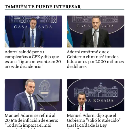
TAMBIÉN TE PUEDE INTERESAR
Adorni saludó por su
Adorni confirmó que el
cumpleaños a CFK y dijo que
Gobierno eliminará fondos
es una "figura relevante en 20
fiduciarios por 2000 millones
años de decadencia"
de dólares
Manuel Adorni se refirió al
Manuel Adorni dijo que el
20,6% de inflación de enero:
Gobierno "salió fortalecido"
"Todavía impacta el mal
tras la caída de la Ley