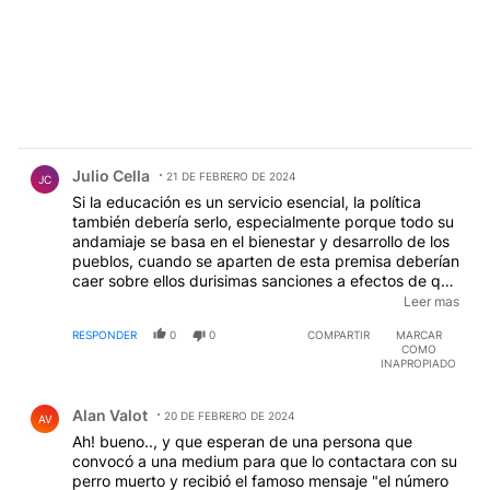
Comentario de Julio Cella.
Julio Cella
21 DE FEBRERO DE 2024
JC
Si la educación es un servicio esencial, la política
también debería serlo, especialmente porque todo su
andamiaje se basa en el bienestar y desarrollo de los
pueblos, cuando se aparten de esta premisa deberían
caer sobre ellos durisimas sanciones a efectos de que
ni se les cruce la idea de probar para ver si resulta,
Leer mas
primero porque no somos chanchos de la India, para
RESPONDER
0
0
COMPARTIR
MARCAR
ver como resulta, segundo :porque los líderes
COMO
deberían conocer
INAPROPIADO
Comentario de Alan Valot.
Alan Valot
20 DE FEBRERO DE 2024
AV
Ah! bueno.., y que esperan de una persona que
convocó a una medium para que lo contactara con su
perro muerto y recibió el famoso mensaje "el número