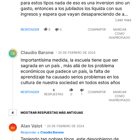
para estos tipos nada de eso es una inversion sino un
gasto, entonces a los jubilados los liquida con sus
ingresos y espera que vayan desapareciendo de a
poco, a los docentes les chanta en la cara lo del
Leer mas
servicio esencial para que esten obligados a trabajar
RESPONDER
0
0
COMPARTIR
MARCAR
mientras les licua los sueldos y con los medicos lo
COMO
mismo....lo que nunca es "esencial" para ellos es la
INAPROPIADO
miseria que gana la gente para sobrevivir..
Comentario de Claudio Barone.
Claudio Barone
20 DE FEBRERO DE 2024
CB
Importantísima medida, la escuela tiene que ser
sagrada en un país , más allá de los problema
económicos que padece un país, la falta de
aprendizaje ha causado serios problemas en los
cultura de nuestra sociedad en todos estos años
6
RESPONDER
COMPARTIR
MARCAR
RESPUESTAS
0
1
COMO
INAPROPIADO
4 respuestas más antiguas
MOSTRAR RESPUESTAS MÁS ANTIGUAS
4
Respuesta de Alan Valot.
Alan Valot
20 DE FEBRERO DE 2024
AV
Responder a
Claudio Barone
Teniendo tan pobres tipos, este desgobierno de