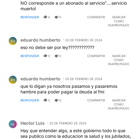
NO corresponde a un abonado al servicio"....servicio
muerto!
RESPONDER
0
0
COMPARTIR
MARCAR
COMO
INAPROPIADO
Comentario de eduardo humberto.
eduardo humberto
20 DE FEBRERO DE 2024
EH
eso no debe ser por ley????????????
RESPONDER
0
0
COMPARTIR
MARCAR
COMO
INAPROPIADO
Comentario de eduardo humberto.
eduardo humberto
20 DE FEBRERO DE 2024
EH
que lo digan ya nosotros pasamos y pasaremos
hambre para poder pagar la deuda al fmi
RESPONDER
0
0
COMPARTIR
MARCAR
COMO
INAPROPIADO
Comentario de Hector Luis.
Hector Luis
20 DE FEBRERO DE 2024
HL
Hay que entender algo, a este gobierno todo lo que
sea publico como la educacion la salud y los jubilados,