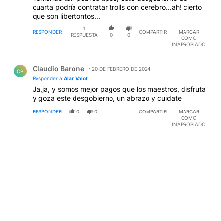
cuarta podría contratar trolls con cerebro...ah! cierto
que son libertontos...
1
RESPONDER
COMPARTIR
MARCAR
RESPUESTA
0
0
COMO
INAPROPIADO
Respuesta de Claudio Barone.
Claudio Barone
20 DE FEBRERO DE 2024
CB
Responder a
Alan Valot
Ja,ja, y somos mejor pagos que los maestros, disfruta
y goza este desgobierno, un abrazo y cuidate
RESPONDER
0
0
COMPARTIR
MARCAR
COMO
INAPROPIADO