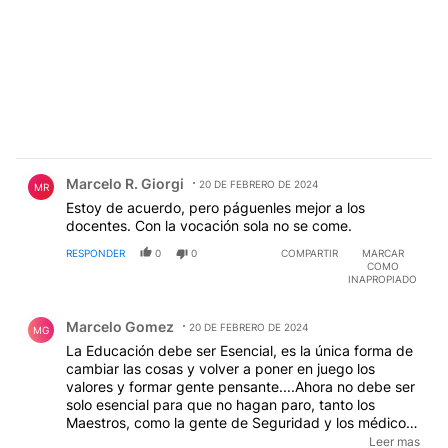
Comentario de Marcelo R. Giorgi.
Marcelo R. Giorgi
20 DE FEBRERO DE 2024
MR
Estoy de acuerdo, pero páguenles mejor a los
docentes. Con la vocación sola no se come.
RESPONDER
0
0
COMPARTIR
MARCAR
COMO
INAPROPIADO
Comentario de Marcelo Gomez.
Marcelo Gomez
20 DE FEBRERO DE 2024
MG
La Educación debe ser Esencial, es la única forma de
cambiar las cosas y volver a poner en juego los
valores y formar gente pensante....Ahora no debe ser
solo esencial para que no hagan paro, tanto los
Maestros, como la gente de Seguridad y los médicos
deben tener buenos salarios , un DIPUTADO O
Leer mas