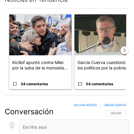
Este listado muestra los artículos con más comentarios en los últim
Un artículo de tendencia con el título "Kicillof apuntó contra Mil
Un artículo de tendencia con e
Kicillof apuntó contra Milei
García Cuerva cuestionó a
por la suba de la morosida...
los políticos por la pobreza
34 comentarios
54 comentarios
INICIAR SESIÓN
|
CREAR CUENTA
Conversación
SIGA ESTA CO
SEGUIR