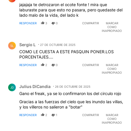
jajajaja te detrozaron el ocote fonte ! mira que
laburaste para que esto no pasara, pero quedaste del
lado malo de la vida, del lado k
RESPONDER
3
0
COMPARTIR
MARCAR
COMO
INAPROPIADO
Comentario de Sergio L.
Sergio L
27 DE OCTUBRE DE 2025
SL
COMO LE CUESTA A ESTE PASQUIN PONER.LOS
PORCENTAJES....
RESPONDER
2
0
COMPARTIR
MARCAR
COMO
INAPROPIADO
Comentario de Julius DiCandia.
Julius DiCandia
26 DE OCTUBRE DE 2025
JD
Gano el freak, ya se lo confirmaron los del circulo rojo
Gracias a las fuerzas del cielo que les inundo las villas,
y los villeros no salieron a "botar"
RESPONDER
2
1
COMPARTIR
MARCAR
COMO
INAPROPIADO