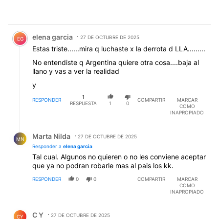
Comentario de elena garcia.
elena garcia
27 DE OCTUBRE DE 2025
EG
Estas triste......mira q luchaste x la derrota d LLA.........
No entendiste q Argentina quiere otra cosa....baja al
llano y vas a ver la realidad
y
1
RESPONDER
COMPARTIR
MARCAR
RESPUESTA
1
0
COMO
INAPROPIADO
Respuesta de Marta Nilda.
Marta Nilda
27 DE OCTUBRE DE 2025
MN
Responder a
elena garcia
Tal cual. Algunos no quieren o no les conviene aceptar
que ya no podran robarle mas al pais los kk.
RESPONDER
0
0
COMPARTIR
MARCAR
COMO
INAPROPIADO
Comentario de C Y.
C Y
27 DE OCTUBRE DE 2025
CY