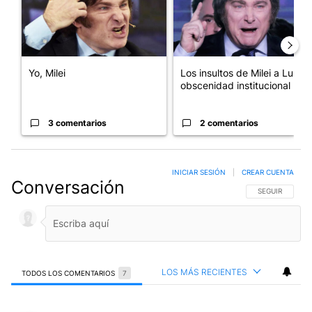
Yo, Milei
Los insultos de Milei a Lula:
obscenidad institucional
3 comentarios
2 comentarios
INICIAR SESIÓN
|
CREAR CUENTA
Conversación
SIGA ESTA CO
SEGUIR
LOS MÁS RECIENTES
TODOS LOS COMENTARIOS
7
Todos los comentarios
Comentario de Mario Flores.