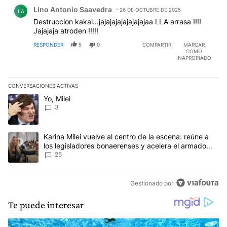
Comentario de Lino Antonio Saavedra.
Lino Antonio Saavedra
26 DE OCTUBRE DE 2025
LA
Destruccion kakal...jajajajajajajajajaa LLA arrasa !!!!
Jajajaja atroden !!!!!
RESPONDER
5
0
COMPARTIR
MARCAR
COMO
INAPROPIADO
CONVERSACIONES ACTIVAS
Este listado muestra los artículos con más comentarios en los últim
Un artículo de tendencia con el título "Yo, Milei" con 3 comentarios
Yo, Milei
3
Un artículo de tendencia con el título "Karina Milei vuelve al cen
Karina Milei vuelve al centro de la escena: reúne a
los legisladores bonaerenses y acelera el armado
para 2027
25
Gestionado por