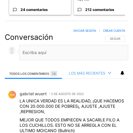
24 comentarios
212 comentarios
INICIAR SESIÓN
|
CREAR CUENTA
Conversación
SIGA ESTA CO
SEGUIR
LOS MÁS RECIENTES
TODOS LOS COMENTARIOS
14
Todos los comentarios
Comentario de gabriel wuert.
gabriel wuert
2 DE AGOSTO DE 2022
GW
LA UNICA VERDAD ES LA REALIDAD, ¡QUE HACEMOS
CON 20.000.000 DE POBRES¡, AJUSTE ,AJUSTE
,REPRESION,
MEJOR QUE TODOS EMPIECEN A SACARLE FILO A
LOS CUCHILLOS. ESTO NO SE ARREGLA CON EL
ULTIMO MOICANO (Bullrich)