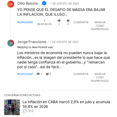
Otto Reiche
1 DE AGOSTO DE 2022
OR
EDITADO
YO PENSE QUE EL DESAFIO DE MASSA ERA BAJAR
LA INFLACION, QUE ILUSO...
1
RESPONDER
COMPARTIR
MARCAR
RESPUESTA
3
0
COMO
INAPROPIADO
Respuesta de Jorge Fraccione.
Jorge Fraccione
1 DE AGOSTO DE 2022
JF
Replying to deactivated user
Los ministros de economía no pueden nunca bajar la
inflación...es la imagen del presidente lo que hace que
nadie tenga confianza en el gobierno...y "remarcan
por si caso"...asi de fácil...
RESPONDER
1
0
COMPARTIR
MARCAR
COMO
INAPROPIADO
CONVERSACIONES ACTIVAS
Este listado muestra los artículos con más comentarios en los últim
Un artículo de tendencia con el título "La inflación en CABA marc
La inflación en CABA marcó 2,9% en julio y acumula
19,4% en 2026
212