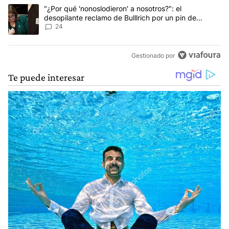
Un artículo de tendencia con el título ""¿Por qué 'nonoslodieron' a
"¿Por qué 'nonoslodieron' a nosotros?": el
desopilante reclamo de Bulllrich por un pin de
Malvinas
24
Gestionado por