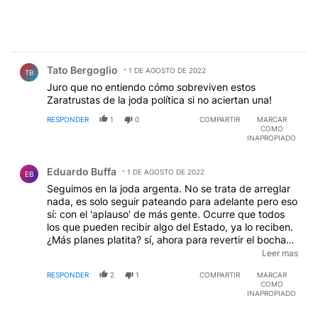
Comentario de Tato Bergoglio.
Tato Bergoglio
1 DE AGOSTO DE 2022
TB
Juro que no entiendo cómo sobreviven estos
Zaratrustas de la joda política si no aciertan una!
RESPONDER
1
0
COMPARTIR
MARCAR
COMO
INAPROPIADO
Comentario de Eduardo Buffa.
Eduardo Buffa
1 DE AGOSTO DE 2022
EB
Seguimos en la joda argenta. No se trata de arreglar
nada, es solo seguir pateando para adelante pero eso
sí: con el 'aplauso' de más gente. Ocurre que todos
los que pueden recibir algo del Estado, ya lo reciben.
¿Más planes platita? sí, ahora para revertir el bochazo
del 72 %. Pero se lo piden a uno de los tres
Leer mas
responsables ¿no es cómico? no... es triste y
RESPONDER
2
1
COMPARTIR
MARCAR
dramático. Y en el día del comienzo del segundo
COMO
Nunca Más, o juicio a ella, suena más feo todavía. Si
INAPROPIADO
usted es joven o adulto no mayor, no se olvide de
Comentario de Otto Reiche.
Ezeiza. No la de 1973... la de hoy. Un avión lo espera.