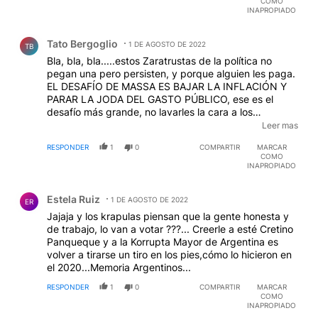
COMO
INAPROPIADO
Comentario de Tato Bergoglio.
Tato Bergoglio
1 DE AGOSTO DE 2022
TB
Bla, bla, bla.....estos Zaratrustas de la política no
pegan una pero persisten, y porque alguien les paga.
EL DESAFÍO DE MASSA ES BAJAR LA INFLACIÓN Y
PARAR LA JODA DEL GASTO PÚBLICO, ese es el
desafío más grande, no lavarles la cara a los
impresentables del FdT para que tengan chances en
Leer mas
la próximas elecciones. FALTA MÁS DE UN AÑO PARA
RESPONDER
1
0
COMPARTIR
MARCAR
LAS PRÓXIMAS ELECCIONES, dejen de joder a la
COMO
gente!!
INAPROPIADO
Comentario de Estela Ruiz.
Estela Ruiz
1 DE AGOSTO DE 2022
ER
Jajaja y los krapulas piensan que la gente honesta y
de trabajo, lo van a votar ???... Creerle a esté Cretino
Panqueque y a la Korrupta Mayor de Argentina es
volver a tirarse un tiro en los pies,cómo lo hicieron en
el 2020...Memoria Argentinos...
RESPONDER
1
0
COMPARTIR
MARCAR
COMO
INAPROPIADO