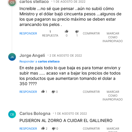
carlos stellaco
1 DE AGOSTO DE 2022
CS
Increible ...no sé que pensar ..aún no subió cómo
Ministro y el dólar bajó cincuenta pesos ...algunos de
los que pagaron su precio máximo se deben estar
arrancando los pelos .
1
RESPONDER
COMPARTIR
MARCAR
RESPUESTA
0
1
COMO
INAPROPIADO
Respuesta de Jorge Angeli.
Jorge Angeli
2 DE AGOSTO DE 2022
JA
Responder a
carlos stellaco
En este pais todo lo que baja es para tomar envion y
subir mas ..... acaso van a bajar los precios de todos
los productos que aumentaron tomando el dolar a
350 ????
RESPONDER
1
0
COMPARTIR
MARCAR
COMO
INAPROPIADO
Comentario de Carlos Bologna.
Carlos Bologna
1 DE AGOSTO DE 2022
CB
PUSIERON AL ZORRO A CUIDAR EL GALLINERO
RESPONDER
2
0
COMPARTIR
MARCAR