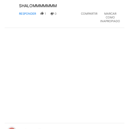
SHALOMMMMMMM
RESPONDER
1
0
COMPARTIR
MARCAR
COMO
INAPROPIADO
Comentario de carlos stellaco.