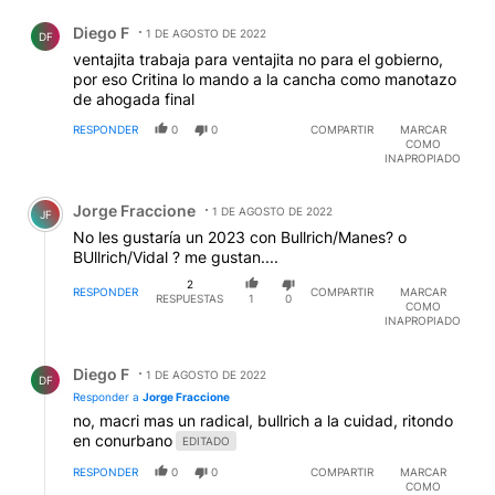
Comentario de Diego F.
Diego F
1 DE AGOSTO DE 2022
DF
ventajita trabaja para ventajita no para el gobierno,
por eso Critina lo mando a la cancha como manotazo
de ahogada final
RESPONDER
0
0
COMPARTIR
MARCAR
COMO
INAPROPIADO
Comentario de Jorge Fraccione.
Jorge Fraccione
1 DE AGOSTO DE 2022
JF
No les gustaría un 2023 con Bullrich/Manes? o
BUllrich/Vidal ? me gustan....
2
RESPONDER
COMPARTIR
MARCAR
RESPUESTAS
1
0
COMO
INAPROPIADO
Respuesta de Diego F.
Diego F
1 DE AGOSTO DE 2022
DF
Responder a
Jorge Fraccione
no, macri mas un radical, bullrich a la cuidad, ritondo
en conurbano
EDITADO
RESPONDER
0
0
COMPARTIR
MARCAR
COMO