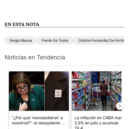
EN ESTA NOTA
Sergio Massa
Frente De Todos
Cristina Fernández De Kirchner
Noticias en Tendencia
Este listado muestra los artículos con más comentarios en los últim
Un artículo de tendencia con el título ""¿Por qué 'nonoslodieron
Un artículo de tendencia con 
"¿Por qué 'nonoslodieron' a
La inflación en CABA marcó
nosotros?": el desopilante ...
2,9% en julio y acumula
19,4...