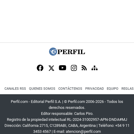
CANALES RSS
QUIENES SOMOS
CONTÁCTENOS
PRIVACIDAD
EQUIPO
REGLAS
Perfil.com - Editorial Perfil S.A.
| © Perfil.com 2006-2026 - Todos los
derechos reservados.
Editor responsable: Carlos Piro.
Registro de la propiedad intelectual RL-2024-31002957-APN-DNDA#MJ
Dirección:
California 2715
,
C1289ABI
,
CABA, Argentina
| Teléfono:
+54 9 11
3453 4567
| E-mail:
atencion@perfil.com