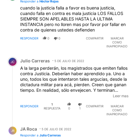
Responder a
Héctor Rojas
cuando la justicia falla a favor es buena justicia,
cuando falla en contra es mala justicia LOS FALLOS
SIEMPRE SON APELABLES HASTA LA ULTIMA
INSTANCIA pero no lloren mas por favor por fallar en
contra de quienes ustedes defienden
RESPONDER
0
0
COMPARTIR
MARCAR
COMO
INAPROPIADO
Comentario de Julio Carreras.
Julio Carreras
5 DE JULIO DE 2022
JC
A la larga perderán, los magistrados que emiten fallos
contra Justicia. Deberían haber aprendido ya. Uno a
uno, todos los que intentaron tales argucias, desde la
dictadura militar para acá, pierden. Creen que ganan
tiempo. En realidad, sólo envejecen. Y terminan
pagando sus culpas cuando les cuesta más. Como
Leer mas
Etchecolatz. Argentina ya no está en los tiempos de
1
Juárez Celman.
RESPONDER
COMPARTIR
MARCAR
RESPUESTA
0
1
COMO
INAPROPIADO
Respuesta de JA Roca.
JA Roca
5 DE JULIO DE 2022
JR
Responder a
Julio Carreras