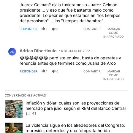
Juarez Celman? ojala tuvieramos a Juarez Celman
presidente ... y eso que fue bastante malo como
presidente. Lo peor es que estamos en "los tiempos
del peronismo" ... los "tiempos del hambre"
RESPONDER
1
0
COMPARTIR
MARCAR
COMO
INAPROPIADO
Comentario de Adrian Diberticulo.
Adrian Diberticulo
5 DE JULIO DE 2022
AD
😂😂😂😂😂😂 perdiste equina, basta de operetas y
renuncia antes que termines como Juana de Arco
RESPONDER
1
0
COMPARTIR
MARCAR
COMO
INAPROPIADO
CONVERSACIONES ACTIVAS
Este listado muestra los artículos con más comentarios en los últim
Un artículo de tendencia con el título "Inflación y dólar: cuáles 
Inflación y dólar: cuáles son las proyecciones del
mercado para julio, según el REM del Banco Central
41
Un artículo de tendencia con el título "La violencia sigue en los 
La violencia sigue en los alrededores del Congreso:
represión, detenidos y una fotógrafa herida