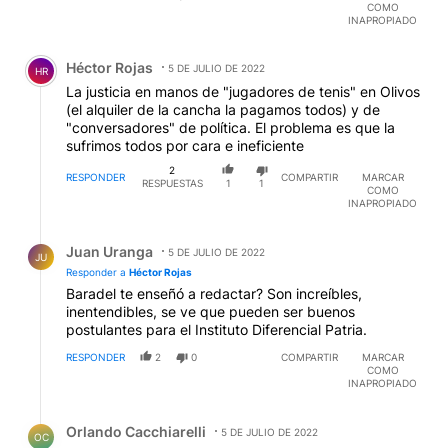
COMO
INAPROPIADO
Comentario de Héctor Rojas.
Héctor Rojas
5 DE JULIO DE 2022
HR
La justicia en manos de "jugadores de tenis" en Olivos
(el alquiler de la cancha la pagamos todos) y de
"conversadores" de política. El problema es que la
sufrimos todos por cara e ineficiente
2
RESPONDER
COMPARTIR
MARCAR
RESPUESTAS
1
1
COMO
INAPROPIADO
Respuesta de Juan Uranga.
Juan Uranga
5 DE JULIO DE 2022
JU
Responder a
Héctor Rojas
Baradel te enseñó a redactar? Son increíbles,
inentendibles, se ve que pueden ser buenos
postulantes para el Instituto Diferencial Patria.
RESPONDER
2
0
COMPARTIR
MARCAR
COMO
INAPROPIADO
Respuesta de Orlando Cacchiarelli.
Orlando Cacchiarelli
5 DE JULIO DE 2022
OC