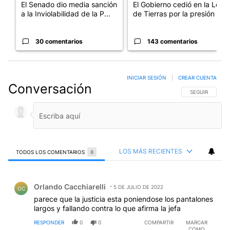
El Senado dio media sanción
El Gobierno cedió en la Ley
a la Inviolabilidad de la P...
de Tierras por la presión d...
30 comentarios
143 comentarios
INICIAR SESIÓN
|
CREAR CUENTA
Conversación
SIGA ESTA CO
SEGUIR
LOS MÁS RECIENTES
TODOS LOS COMENTARIOS
8
Todos los comentarios
Comentario de Orlando Cacchiarelli.
Orlando Cacchiarelli
5 DE JULIO DE 2022
OC
parece que la justicia esta poniendose los pantalones
largos y fallando contra lo que afirma la jefa
RESPONDER
0
0
COMPARTIR
MARCAR
COMO