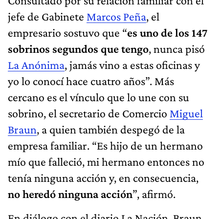
Consultado por su relación familiar con el
jefe de Gabinete
Marcos Peña
, el
empresario sostuvo que “
es uno de los 147
sobrinos segundos que tengo
, nunca pisó
La Anónima
, jamás vino a estas oficinas y
yo lo conocí hace cuatro años”. Más
cercano es el vínculo que lo une con su
sobrino, el secretario de Comercio
Miguel
Braun
, a quien también despegó de la
empresa familiar. “Es hijo de un hermano
mío que falleció, mi hermano entonces no
tenía ninguna acción y, en consecuencia,
no heredó ninguna acción
”, afirmó.
En diálogo con el diario La Nación, Braun