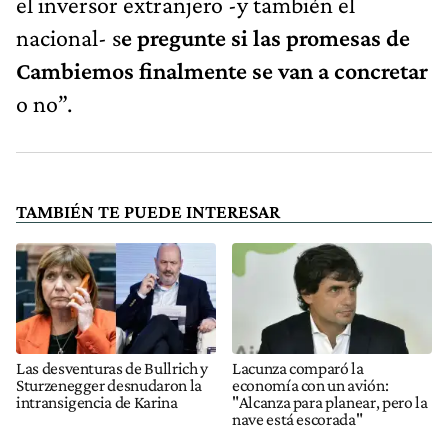
el inversor extranjero -y también el
nacional- s
e pregunte si las promesas de
Cambiemos finalmente se van a concretar
o no”.
TAMBIÉN TE PUEDE INTERESAR
Las desventuras de Bullrich y
Lacunza comparó la
Sturzenegger desnudaron la
economía con un avión:
intransigencia de Karina
"Alcanza para planear, pero la
nave está escorada"