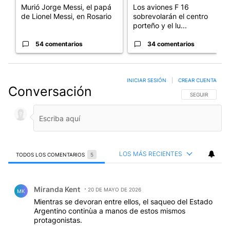
Murió Jorge Messi, el papá
Los aviones F 16
de Lionel Messi, en Rosario
sobrevolarán el centro
porteño y el lu...
54 comentarios
34 comentarios
INICIAR SESIÓN
|
CREAR CUENTA
Conversación
SIGA ESTA CO
SEGUIR
LOS MÁS RECIENTES
TODOS LOS COMENTARIOS
5
Todos los comentarios
Comentario de Miranda Kent.
Miranda Kent
20 DE MAYO DE 2026
MK
Mientras se devoran entre ellos, el saqueo del Estado
Argentino continùa a manos de estos mismos
protagonistas.