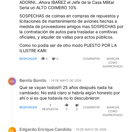
ADORNI...Ahora IBAÑEZ el Jefe de la Casa Militar
Seria un ALTO COIMERO 10%
SOSPECHAS de coimas en compras de repuestos y
licitaciones de mantenimiento de aviones hechas a
medida de proveedores amigos mas SOSPECHAS por
la contratación de autos para trasladar a comitivas
oficiales, y alquiler de vallas para actos públicos.
Como no podia ser de otro modo PUESTO POR LA
ILUSTRE KARI
RESPONDER
0
0
COMPARTIR
MARCAR
COMO
INAPROPIADO
Comentario de Benito Bonito.
Benito Bonito
19 DE MAYO DE 2026
BB
Que se vayan todos!!! 25 años después nada ha
cambiado. No está claro si habría algún honesto por
ahí o si es que todavía no lo descubrieron
1
RESPONDER
COMPARTIR
MARCAR
RESPUESTA
0
0
COMO
INAPROPIADO
Respuesta de Edgardo Enrique Candido.
Edgardo Enrique Candido
19 DE MAYO DE 2026
EE