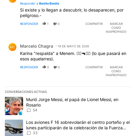
Responder a
Benito Bonito
Si existe y lo llegan a descubrir, lo desaparecen, por
peligroso.-
RESPONDER
1
0
COMPARTIR
MARCAR
COMO
INAPROPIADO
Comentario de Marcelo Chagra.
Marcelo Chagra
19 DE MAYO DE 2026
MC
Karina "respalda" a Menem. 🏃‍♀️🔫🏃‍♂️ (lo que pasará en
esos aquelarres).
RESPONDER
0
0
COMPARTIR
MARCAR
COMO
INAPROPIADO
CONVERSACIONES ACTIVAS
Este listado muestra los artículos con más comentarios en los últim
Un artículo de tendencia con el título "Murió Jorge Messi, el papá
Murió Jorge Messi, el papá de Lionel Messi, en
Rosario
54
Un artículo de tendencia con el título "Los aviones F 16 sobrevola
Los aviones F 16 sobrevolarán el centro porteño y el
lunes participarán de la celebración de la Fuerza
Aérea
33