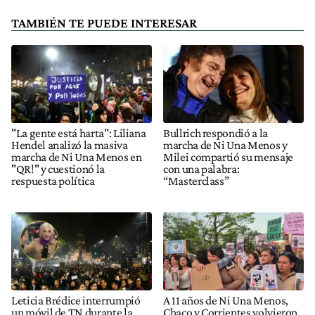
TAMBIÉN TE PUEDE INTERESAR
"La gente está harta": Liliana
Bullrich respondió a la
Hendel analizó la masiva
marcha de Ni Una Menos y
marcha de Ni Una Menos en
Milei compartió su mensaje
"QR!" y cuestionó la
con una palabra:
respuesta política
“Masterclass”
Leticia Brédice interrumpió
A 11 años de Ni Una Menos,
un móvil de TN durante la
Chaco y Corrientes volvieron