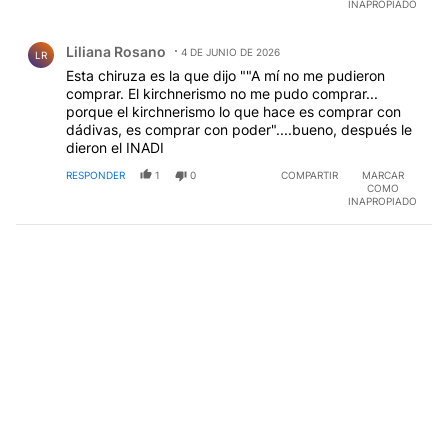
INAPROPIADO
Comentario de Liliana Rosano.
Liliana Rosano
4 DE JUNIO DE 2026
LR
Esta chiruza es la que dijo ""A mí no me pudieron
comprar. El kirchnerismo no me pudo comprar...
porque el kirchnerismo lo que hace es comprar con
dádivas, es comprar con poder"....bueno, después le
dieron el INADI
RESPONDER
1
0
COMPARTIR
MARCAR
COMO
INAPROPIADO