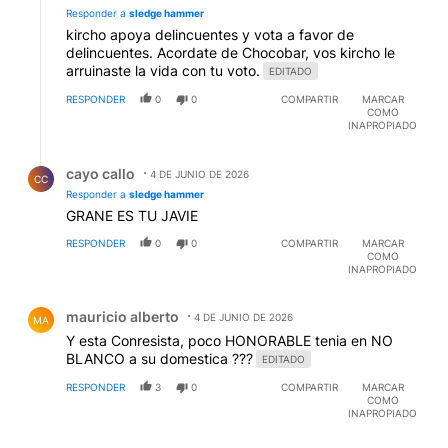
Responder a
sledge hammer
kircho apoya delincuentes y vota a favor de
delincuentes. Acordate de Chocobar, vos kircho le
arruinaste la vida con tu voto.
EDITADO
RESPONDER
0
0
COMPARTIR
MARCAR
COMO
INAPROPIADO
Respuesta de cayo callo.
cayo callo
4 DE JUNIO DE 2026
CC
Responder a
sledge hammer
GRANE ES TU JAVIE
RESPONDER
0
0
COMPARTIR
MARCAR
COMO
INAPROPIADO
Comentario de mauricio alberto.
mauricio alberto
4 DE JUNIO DE 2026
MA
Y esta Conresista, poco HONORABLE tenia en NO
BLANCO a su domestica ???
EDITADO
RESPONDER
3
0
COMPARTIR
MARCAR
COMO
INAPROPIADO