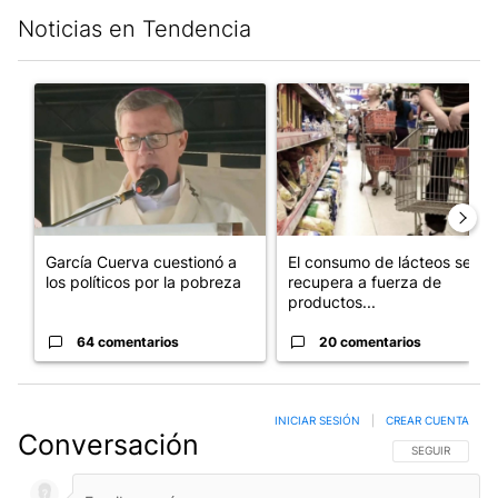
Noticias en Tendencia
Este listado muestra los artículos con más comentarios en los últim
Un artículo de tendencia con el título "García Cuerva cuestionó 
Un artículo de tendencia con 
García Cuerva cuestionó a
El consumo de lácteos se
los políticos por la pobreza
recupera a fuerza de
productos...
64 comentarios
20 comentarios
INICIAR SESIÓN
|
CREAR CUENTA
Conversación
SIGA ESTA CO
SEGUIR