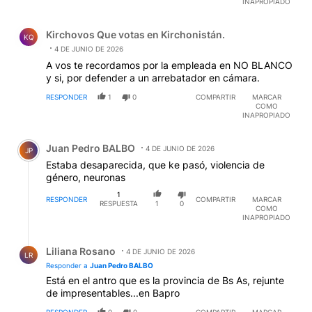
INAPROPIADO
Comentario de Kirchovos Que votas en Kirchonistán..
Kirchovos Que votas en Kirchonistán.
KQ
4 DE JUNIO DE 2026
A vos te recordamos por la empleada en NO BLANCO
y si, por defender a un arrebatador en cámara.
RESPONDER
1
0
COMPARTIR
MARCAR
COMO
INAPROPIADO
Comentario de Juan Pedro BALBO.
Juan Pedro BALBO
4 DE JUNIO DE 2026
JP
Estaba desaparecida, que ke pasó, violencia de
género, neuronas
1
RESPONDER
COMPARTIR
MARCAR
RESPUESTA
1
0
COMO
INAPROPIADO
Respuesta de Liliana Rosano.
Liliana Rosano
4 DE JUNIO DE 2026
LR
Responder a
Juan Pedro BALBO
Está en el antro que es la provincia de Bs As, rejunte
de impresentables...en Bapro
RESPONDER
0
0
COMPARTIR
MARCAR