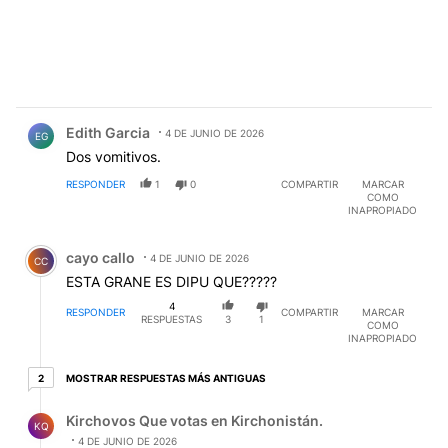
Comentario de Edith Garcia.
Edith Garcia
4 DE JUNIO DE 2026
EG
Dos vomitivos.
RESPONDER
1
0
COMPARTIR
MARCAR
COMO
INAPROPIADO
Comentario de cayo callo.
cayo callo
4 DE JUNIO DE 2026
CC
ESTA GRANE ES DIPU QUE?????
4
RESPONDER
COMPARTIR
MARCAR
RESPUESTAS
3
1
COMO
INAPROPIADO
2 respuestas más antiguas
MOSTRAR RESPUESTAS MÁS ANTIGUAS
2
Respuesta de Kirchovos Que votas en Kirchonistán..
Kirchovos Que votas en Kirchonistán.
KQ
4 DE JUNIO DE 2026