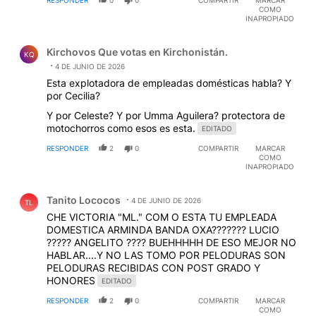
COMO
INAPROPIADO
Comentario de Kirchovos Que votas en Kirchonistán..
Kirchovos Que votas en Kirchonistán.
KQ
4 DE JUNIO DE 2026
Esta explotadora de empleadas domésticas habla? Y
por Cecilia?
Y por Celeste? Y por Umma Aguilera? protectora de
motochorros como esos es esta.
EDITADO
RESPONDER
2
0
COMPARTIR
MARCAR
COMO
INAPROPIADO
Comentario de Tanito Lococos.
Tanito Lococos
4 DE JUNIO DE 2026
TL
CHE VICTORIA "ML." COM O ESTA TU EMPLEADA
DOMESTICA ARMINDA BANDA OXA??????? LUCIO
????? ANGELITO ???? BUEHHHHH DE ESO MEJOR NO
HABLAR....Y NO LAS TOMO POR PELODURAS SON
PELODURAS RECIBIDAS CON POST GRADO Y
HONORES
EDITADO
RESPONDER
2
0
COMPARTIR
MARCAR
COMO