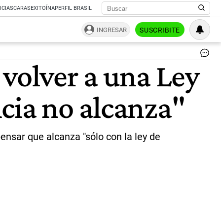
ICIAS
CARAS
EXITOÍNA
PERFIL BRASIL
INGRESAR
SUSCRIBITE
Ent
 volver a una Ley
a
Gab
Mar
cia no alcanza"
dir
pol
del
Par
Jus
ensar que alcanza "sólo con la ley de
|
Ce
Per