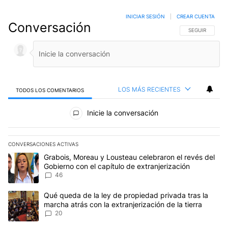
INICIAR SESIÓN
|
CREAR CUENTA
Conversación
SIGA ESTA CO
SEGUIR
LOS MÁS RECIENTES
TODOS LOS COMENTARIOS
Todos los comentarios
Inicie la conversación
CONVERSACIONES ACTIVAS
Este listado muestra los artículos con más comentarios en los últim
Un artículo de tendencia con el título "Grabois, Moreau y Lousteau
Grabois, Moreau y Lousteau celebraron el revés del
Gobierno con el capítulo de extranjerización
46
Un artículo de tendencia con el título "Qué queda de la ley de pro
Qué queda de la ley de propiedad privada tras la
marcha atrás con la extranjerización de la tierra
20