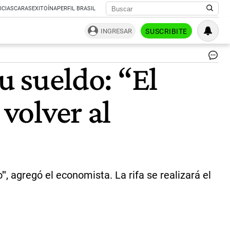
ICIAS
CARAS
EXITOÍNA
PERFIL BRASIL
INGRESAR
SUSCRIBITE
Jav
u sueldo: “El
Mil
|
MA
 volver al
DU
", agregó el economista. La rifa se realizará el