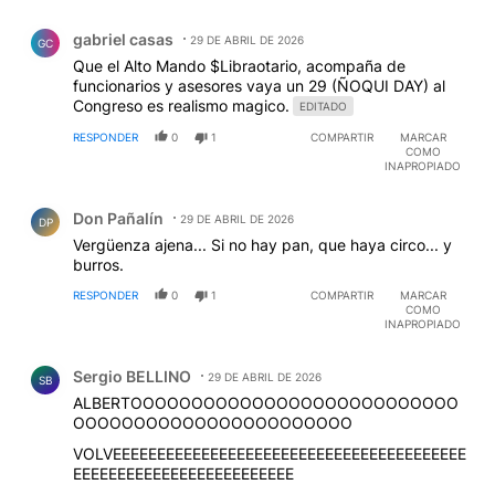
Comentario de gabriel casas.
gabriel casas
29 DE ABRIL DE 2026
GC
Que el Alto Mando $Libraotario, acompaña de
funcionarios y asesores vaya un 29 (ÑOQUI DAY) al
Congreso es realismo magico.
EDITADO
RESPONDER
0
1
COMPARTIR
MARCAR
COMO
INAPROPIADO
Comentario de Don Pañalín.
Don Pañalín
29 DE ABRIL DE 2026
DP
Vergüenza ajena... Si no hay pan, que haya circo... y
burros.
RESPONDER
0
1
COMPARTIR
MARCAR
COMO
INAPROPIADO
Comentario de Sergio BELLINO.
Sergio BELLINO
29 DE ABRIL DE 2026
SB
ALBERTOOOOOOOOOOOOOOOOOOOOOOOOOOO
OOOOOOOOOOOOOOOOOOOOOOO
VOLVEEEEEEEEEEEEEEEEEEEEEEEEEEEEEEEEEEEEEEEE
EEEEEEEEEEEEEEEEEEEEEEEEE