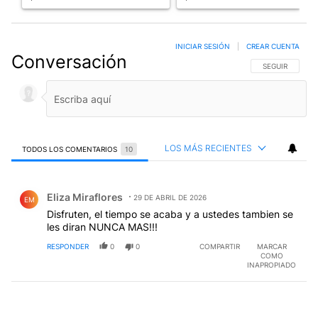
INICIAR SESIÓN
|
CREAR CUENTA
Conversación
SIGA ESTA CO
SEGUIR
LOS MÁS RECIENTES
TODOS LOS COMENTARIOS
10
Todos los comentarios
Comentario de Eliza Miraflores.
Eliza Miraflores
29 DE ABRIL DE 2026
EM
Disfruten, el tiempo se acaba y a ustedes tambien se
les diran NUNCA MAS!!!
RESPONDER
0
0
COMPARTIR
MARCAR
COMO
INAPROPIADO