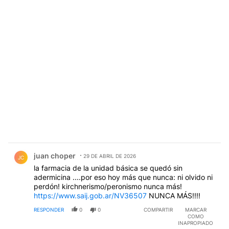
Comentario de juan choper.
juan choper
29 DE ABRIL DE 2026
JC
la farmacia de la unidad básica se quedó sin
adermicina ....por eso hoy más que nunca: ni olvido ni
perdón! kirchnerismo/peronismo nunca más!
https://www.saij.gob.ar/NV36507
NUNCA MÁS!!!!
RESPONDER
0
0
COMPARTIR
MARCAR
COMO
INAPROPIADO