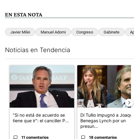
EN ESTA NOTA
Javier Milei
Manuel Adorni
Congreso
Gabinete
Apoy
Noticias en Tendencia
Este listado muestra los artículos con más comentarios en los últim
Un artículo de tendencia con el título ""Si no está de acuerdo se t
Un artículo de tendencia con e
"Si no está de acuerdo se
Di Tullio impugnó a Joaquín
tiene que ir": el canciller P...
Benegas Lynch por un
presun...
11 comentarios
18 comentarios