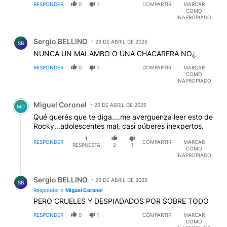
RESPONDER
0
1
COMPARTIR
MARCAR
COMO
INAPROPIADO
Comentario de Sergio BELLINO.
Sergio BELLINO
29 DE ABRIL DE 2026
SB
NUNCA UN MALAMBO O UNA CHACARERA NO¿
RESPONDER
0
1
COMPARTIR
MARCAR
COMO
INAPROPIADO
Comentario de Miguel Coronel.
Miguel Coronel
29 DE ABRIL DE 2026
MC
Qué querés que te diga....me averguenza leer esto de
Rocky...adolescentes mal, casi púberes inexpertos.
1
RESPONDER
COMPARTIR
MARCAR
RESPUESTA
2
1
COMO
INAPROPIADO
Respuesta de Sergio BELLINO.
Sergio BELLINO
29 DE ABRIL DE 2026
SB
Responder a
Miguel Coronel
PERO CRUELES Y DESPIADADOS POR SOBRE TODO
RESPONDER
0
1
COMPARTIR
MARCAR
COMO