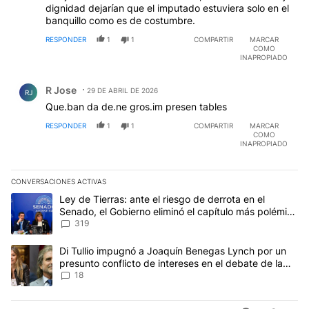
dignidad dejarían que el imputado estuviera solo en el
banquillo como es de costumbre.
RESPONDER
1
1
COMPARTIR
MARCAR
COMO
INAPROPIADO
Comentario de R Jose.
R Jose
29 DE ABRIL DE 2026
RJ
Que.ban da de.ne gros.im presen tables
RESPONDER
1
1
COMPARTIR
MARCAR
COMO
INAPROPIADO
CONVERSACIONES ACTIVAS
Este listado muestra los artículos con más comentarios en los últim
Un artículo de tendencia con el título "Ley de Tierras: ante el ri
Ley de Tierras: ante el riesgo de derrota en el
Senado, el Gobierno eliminó el capítulo más polémico
del proyecto
319
Un artículo de tendencia con el título "Di Tullio impugnó a Joaqu
Di Tullio impugnó a Joaquín Benegas Lynch por un
presunto conflicto de intereses en el debate de la
Ley de Tierras
18