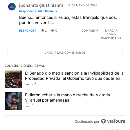
Respuesta de juonamto giustinianni.
juonamto giustinianni
17 DE MAYO DE 2026
JG
Responder a
Julio Grimaux
Bueno… entonces si es asi, estas tranquilo que uds.
pueden volver ?…..
RESPONDER
2
0
COMPARTIR
MARCAR
COMO
INAPROPIADO
CARGAR MÁS COMENTARIOS
CONVERSACIONES ACTIVAS
Este listado muestra los artículos con más comentarios en los últim
Un artículo de tendencia con el título "El Senado dio media sanci
El Senado dio media sanción a la Inviolabilidad de la
Propiedad Privada: el Gobierno tuvo que ceder en la
Ley del Manejo del Fuego
33
Un artículo de tendencia con el título "Pidieron echar a la mano d
Pidieron echar a la mano derecha de Victoria
Villarruel por amenazas
5
Gestionado por