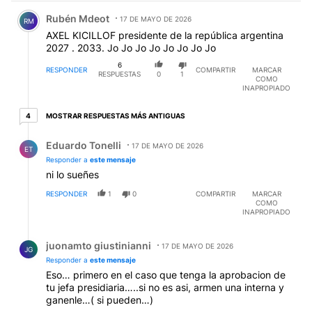
Comentario de Rubén Mdeot.
Rubén Mdeot
17 DE MAYO DE 2026
RM
AXEL KICILLOF presidente de la república argentina
2027 . 2033. Jo Jo Jo Jo Jo Jo Jo Jo
6
RESPONDER
COMPARTIR
MARCAR
RESPUESTAS
0
1
COMO
INAPROPIADO
4 respuestas más antiguas
MOSTRAR RESPUESTAS MÁS ANTIGUAS
4
Respuesta de Eduardo Tonelli.
Eduardo Tonelli
17 DE MAYO DE 2026
ET
Responder a
este mensaje
ni lo sueñes
RESPONDER
1
0
COMPARTIR
MARCAR
COMO
INAPROPIADO
Respuesta de juonamto giustinianni.
juonamto giustinianni
17 DE MAYO DE 2026
JG
Responder a
este mensaje
Eso… primero en el caso que tenga la aprobacion de
tu jefa presidiaria…..si no es asi, armen una interna y
ganenle…( si pueden…)