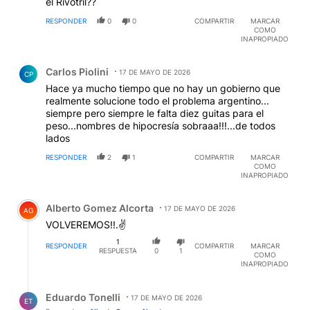
el Rivotril??
RESPONDER
0
0
COMPARTIR
MARCAR
COMO
INAPROPIADO
Comentario de Carlos Piolini.
Carlos Piolini
17 DE MAYO DE 2026
CP
Hace ya mucho tiempo que no hay un gobierno que
realmente solucione todo el problema argentino...
siempre pero siempre le falta diez guitas para el
peso...nombres de hipocresía sobraaa!!!...de todos
lados
RESPONDER
2
1
COMPARTIR
MARCAR
COMO
INAPROPIADO
Comentario de Alberto Gomez Alcorta.
Alberto Gomez Alcorta
17 DE MAYO DE 2026
AG
VOLVEREMOS!!.✌️
1
RESPONDER
COMPARTIR
MARCAR
RESPUESTA
0
1
COMO
INAPROPIADO
Respuesta de Eduardo Tonelli.
Eduardo Tonelli
17 DE MAYO DE 2026
ET