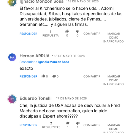
Ignacio Monzon Sosa
18 DE MAYO DE 2026
IM
El favor al Kirchnerismo se lo hacen uds... Adorni,
Discapacidad, $libra, hospitales dependientes de las
universidades, jubilados, cierre de Pymes.....
Garrahan,etc.... y siguen las firmas.
1
RESPONDER
COMPARTIR
MARCAR
RESPUESTA
0
0
COMO
INAPROPIADO
Respuesta de Hernan ARRUA.
Hernan ARRUA
18 DE MAYO DE 2026
HA
Responder a
Ignacio Monzon Sosa
exacto
RESPONDER
0
0
COMPARTIR
MARCAR
COMO
INAPROPIADO
Comentario de Eduardo Tonelli.
Eduardo Tonelli
17 DE MAYO DE 2026
ET
Che, la justicia de USA acaba de desvincular a Fred
Machado del caso narcotrafico, quien le pide
disculpas a Espert ahora?????
2
RESPONDER
COMPARTIR
MARCAR
RESPUESTAS
1
1
COMO
INAPROPIADO