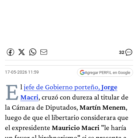
32
17-05-2026 11:59
Agregar PERFIL en Google
E
l
jefe de Gobierno porteño,
Jorge
Macri
, cruzó con dureza al titular de
la Cámara de Diputados,
Martín Menem
,
luego de que el libertario considerara que
el expresidente
Mauricio Macri
"le haría
un favor al kirchnerismo" si se presenta a