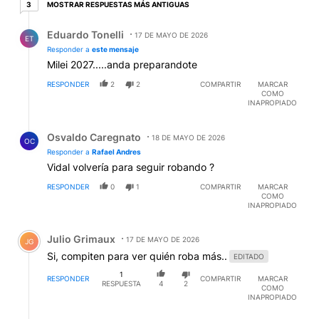
3 respuestas más antiguas
MOSTRAR RESPUESTAS MÁS ANTIGUAS
3
Respuesta de Eduardo Tonelli.
Eduardo Tonelli
17 DE MAYO DE 2026
ET
Responder a
este mensaje
Milei 2027.....anda preparandote
RESPONDER
2
2
COMPARTIR
MARCAR
COMO
INAPROPIADO
Respuesta de Osvaldo Caregnato.
Osvaldo Caregnato
18 DE MAYO DE 2026
OC
Responder a
Rafael Andres
Vidal volvería para seguir robando ?
RESPONDER
0
1
COMPARTIR
MARCAR
COMO
INAPROPIADO
Comentario de Julio Grimaux.
Julio Grimaux
17 DE MAYO DE 2026
JG
Si, compiten para ver quién roba más..
EDITADO
1
RESPONDER
COMPARTIR
MARCAR
RESPUESTA
4
2
COMO
INAPROPIADO