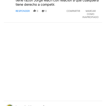
tiene razón Jorge Macri con relación a que cualquiera
tiene derecho a competir.
RESPONDER
0
0
COMPARTIR
MARCAR
COMO
INAPROPIADO
Comentario de Ignacio Monzon Sosa.