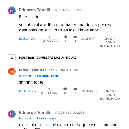
Comentario de Eduardo Tonelli.
Eduardo Tonelli
17 DE MAYO DE 2026
ET
Este sujeto
se subio al apellido para hacer una de las peores
gestiones de la Ciudad en los ultimos años
4
RESPONDER
COMPARTIR
MARCAR
RESPUESTAS
1
2
COMO
INAPROPIADO
2 respuestas más antiguas
MOSTRAR RESPUESTAS MÁS ANTIGUAS
2
Respuesta de Mike Krieguer.
Mike Krieguer
17 DE MAYO DE 2026
MK
Responder a
Eduardo Tonelli
shhhhh tonteli
1
RESPONDER
COMPARTIR
MARCAR
RESPUESTA
0
1
COMO
INAPROPIADO
Respuesta de Eduardo Tonelli.
Eduardo Tonelli
17 DE MAYO DE 2026
ET
Responder a
Mike Krieguer
claro, ahora me callo, ahora te hago caso.....tomaste