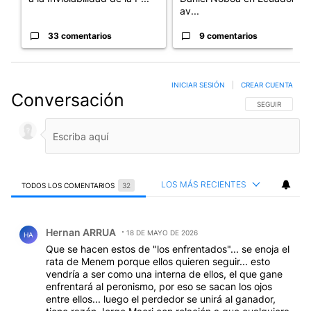
av...
33 comentarios
9 comentarios
INICIAR SESIÓN
|
CREAR CUENTA
Conversación
SIGA ESTA CO
SEGUIR
LOS MÁS RECIENTES
TODOS LOS COMENTARIOS
32
Todos los comentarios
Comentario de Hernan ARRUA.
Hernan ARRUA
18 DE MAYO DE 2026
HA
Que se hacen estos de "los enfrentados"... se enoja el
rata de Menem porque ellos quieren seguir... esto
vendría a ser como una interna de ellos, el que gane
enfrentará al peronismo, por eso se sacan los ojos
entre ellos... luego el perdedor se unirá al ganador,