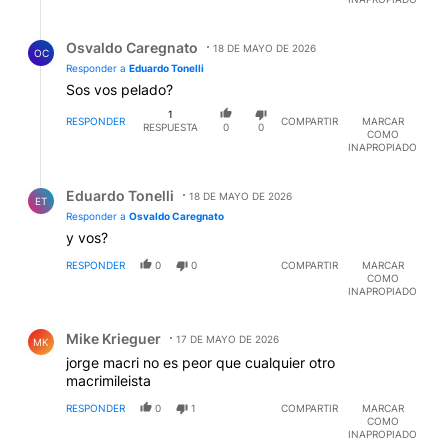
Respuesta de Osvaldo Caregnato.
Osvaldo Caregnato
18 DE MAYO DE 2026
OC
Responder a
Eduardo Tonelli
Sos vos pelado?
1
RESPONDER
COMPARTIR
MARCAR
RESPUESTA
0
0
COMO
INAPROPIADO
Respuesta de Eduardo Tonelli.
Eduardo Tonelli
18 DE MAYO DE 2026
ET
Responder a
Osvaldo Caregnato
y vos?
RESPONDER
0
0
COMPARTIR
MARCAR
COMO
INAPROPIADO
Comentario de Mike Krieguer.
Mike Krieguer
17 DE MAYO DE 2026
MK
jorge macri no es peor que cualquier otro
macrimileista
RESPONDER
0
1
COMPARTIR
MARCAR
COMO
INAPROPIADO