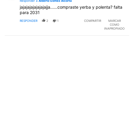
Responder a
Alberto Gomez Alcorta
jajajajajajajajajja......compraste yerba y polenta? falta
para 2031
RESPONDER
2
1
COMPARTIR
MARCAR
COMO
INAPROPIADO