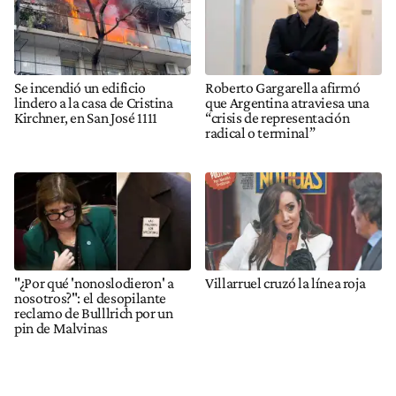
Se incendió un edificio
Roberto Gargarella afirmó
lindero a la casa de Cristina
que Argentina atraviesa una
Kirchner, en San José 1111
“crisis de representación
radical o terminal”
"¿Por qué 'nonoslodieron' a
Villarruel cruzó la línea roja
nosotros?": el desopilante
reclamo de Bulllrich por un
pin de Malvinas