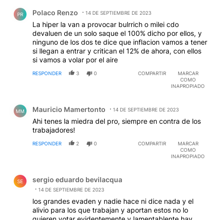
Comentario de Polaco Renzo.
Polaco Renzo
14 DE SEPTIEMBRE DE 2023
PR
La hiper la van a provocar bulrrich o milei cdo
devaluen de un solo saque el 100% dicho por ellos, y
ninguno de los dos te dice que inflacion vamos a tener
si llegan a entrar y critican el 12% de ahora, con ellos
si vamos a volar por el aire
RESPONDER
3
0
COMPARTIR
MARCAR
COMO
INAPROPIADO
Comentario de Mauricio Mamertonto.
Mauricio Mamertonto
14 DE SEPTIEMBRE DE 2023
MM
Ahi tenes la miedra del pro, siempre en contra de los
trabajadores!
RESPONDER
2
0
COMPARTIR
MARCAR
COMO
INAPROPIADO
Comentario de sergio eduardo bevilacqua.
sergio eduardo bevilacqua
SE
14 DE SEPTIEMBRE DE 2023
los grandes evaden y nadie hace ni dice nada y el
alivio para los que trabajan y aportan estos no lo
quieren votar evidentemente y lamentablente hay