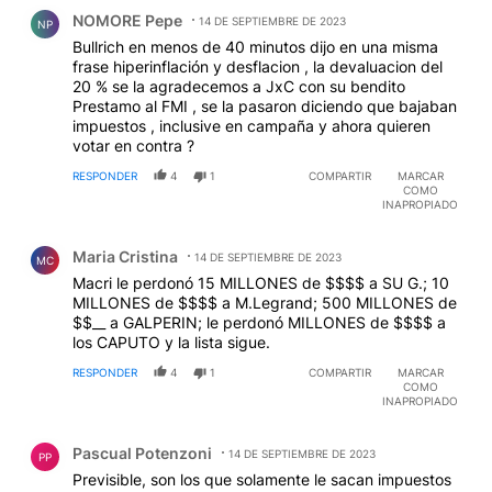
Comentario de NOMORE Pepe.
NOMORE Pepe
14 DE SEPTIEMBRE DE 2023
NP
Bullrich en menos de 40 minutos dijo en una misma
frase hiperinflación y desflacion , la devaluacion del
20 % se la agradecemos a JxC con su bendito
Prestamo al FMI , se la pasaron diciendo que bajaban
impuestos , inclusive en campaña y ahora quieren
votar en contra ?
RESPONDER
4
1
COMPARTIR
MARCAR
COMO
INAPROPIADO
Comentario de Maria Cristina.
Maria Cristina
14 DE SEPTIEMBRE DE 2023
MC
Macri le perdonó 15 MILLONES de $$$$ a SU G.; 10
MILLONES de $$$$ a M.Legrand; 500 MILLONES de
$$__ a GALPERIN; le perdonó MILLONES de $$$$ a
los CAPUTO y la lista sigue.
RESPONDER
4
1
COMPARTIR
MARCAR
COMO
INAPROPIADO
Comentario de Pascual Potenzoni.
Pascual Potenzoni
14 DE SEPTIEMBRE DE 2023
PP
Previsible, son los que solamente le sacan impuestos