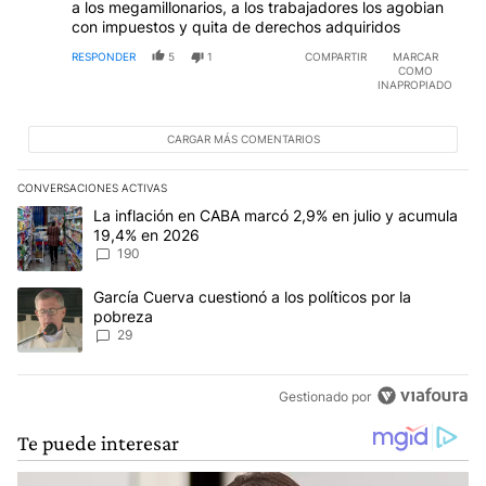
a los megamillonarios, a los trabajadores los agobian
con impuestos y quita de derechos adquiridos
RESPONDER
5
1
COMPARTIR
MARCAR
COMO
INAPROPIADO
CARGAR MÁS COMENTARIOS
CONVERSACIONES ACTIVAS
Este listado muestra los artículos con más comentarios en los últim
Un artículo de tendencia con el título "La inflación en CABA mar
La inflación en CABA marcó 2,9% en julio y acumula
19,4% en 2026
190
Un artículo de tendencia con el título "García Cuerva cuestionó a 
García Cuerva cuestionó a los políticos por la
pobreza
29
Gestionado por