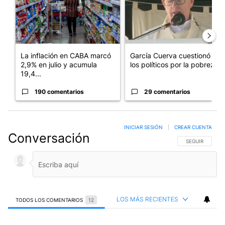
La inflación en CABA marcó
García Cuerva cuestionó a
2,9% en julio y acumula
los políticos por la pobreza
19,4...
190 comentarios
29 comentarios
INICIAR SESIÓN
|
CREAR CUENTA
Conversación
SIGA ESTA CO
SEGUIR
LOS MÁS RECIENTES
TODOS LOS COMENTARIOS
12
Todos los comentarios