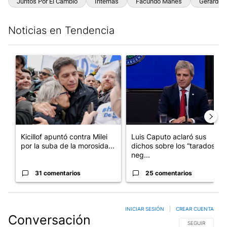
Juntos Por El Cambio
Internas
Facundo Manes
Gerardo 
Noticias en Tendencia
Este listado muestra los artículos con más comentarios en los últim
Un artículo de tendencia con el título "Kicillof apuntó contra Mil
Un artículo de tendencia con e
Kicillof apuntó contra Milei
Luis Caputo aclaró sus
por la suba de la morosida...
dichos sobre los “tarados” y
neg...
31 comentarios
25 comentarios
INICIAR SESIÓN
|
CREAR CUENTA
Conversación
SIGA ESTA CO
SEGUIR