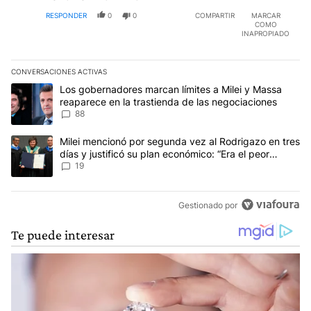
RESPONDER
0
0
COMPARTIR
MARCAR
COMO
INAPROPIADO
CONVERSACIONES ACTIVAS
Este listado muestra los artículos con más comentarios en los últim
Un artículo de tendencia con el título "Los gobernadores marcan l
Los gobernadores marcan límites a Milei y Massa
reaparece en la trastienda de las negociaciones
88
Un artículo de tendencia con el título "Milei mencionó por segunda
Milei mencionó por segunda vez al Rodrigazo en tres
días y justificó su plan económico: “Era el peor
escenario posible”
19
Gestionado por