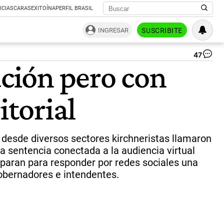
ICIAS
CARAS
EXITOÍNA
PERFIL BRASIL
INGRESAR
SUSCRIBITE
47
Ban
ación pero con
Cri
Kir
el
itorial
ma
du
las
úl
pa
e desde diversos sectores kirchneristas llamaron
qu
 sentencia conectada a la audiencia virtual
br
eparan para responder por redes sociales una
fre
al
gobernadores e intendentes.
tri
qu
la
ju
po