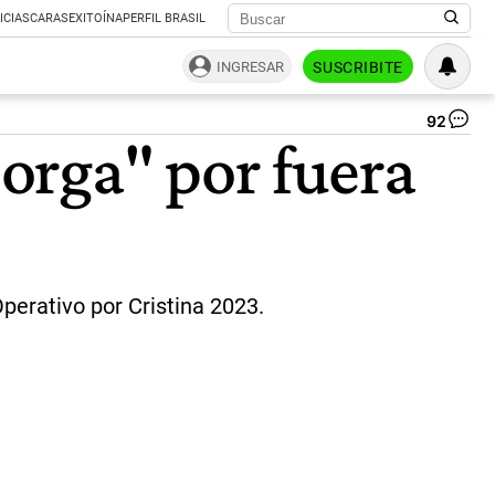
ICIAS
CARAS
EXITOÍNA
PERFIL BRASIL
INGRESAR
SUSCRIBITE
92
La
orga" por fuera
la
pat
es
el
otr
|
Ce
Per
Operativo por Cristina 2023.