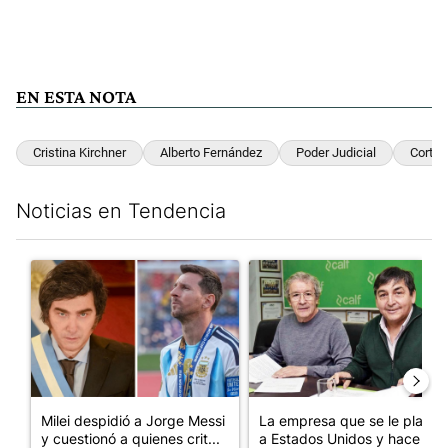
EN ESTA NOTA
Cristina Kirchner
Alberto Fernández
Poder Judicial
Corte
Noticias en Tendencia
Este listado muestra los artículos con más comentarios en los últim
Un artículo de tendencia con el título "Milei despidió a Jorge 
Un artículo de tendencia con 
Milei despidió a Jorge Messi
La empresa que se le plantó
y cuestionó a quienes crit...
a Estados Unidos y hace