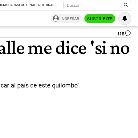
ICIAS
CARAS
EXITOÍNA
PERFIL BRASIL
INGRESAR
SUSCRIBITE
118
Le
lle me dice 'si no
Mo
|
Ag
NA
car al país de este quilombo".