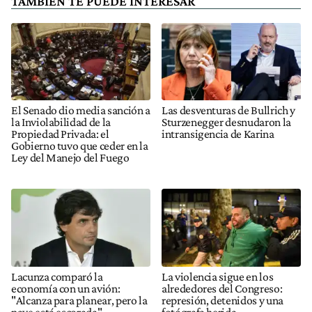
TAMBIÉN TE PUEDE INTERESAR
El Senado dio media sanción a
Las desventuras de Bullrich y
la Inviolabilidad de la
Sturzenegger desnudaron la
Propiedad Privada: el
intransigencia de Karina
Gobierno tuvo que ceder en la
Ley del Manejo del Fuego
Lacunza comparó la
La violencia sigue en los
economía con un avión:
alrededores del Congreso:
"Alcanza para planear, pero la
represión, detenidos y una
nave está escorada"
fotógrafa herida