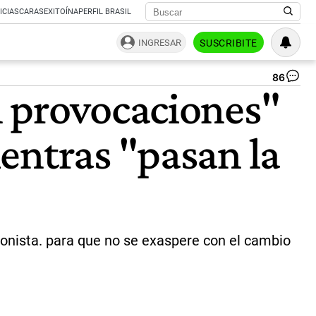
ICIAS
CARAS
EXITOÍNA
PERFIL BRASIL
INGRESAR
SUSCRIBITE
86
Ma
n provocaciones"
Ga
|
Ca
entras "pasan la
ronista. para que no se exaspere con el cambio