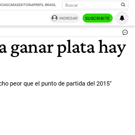
ICIAS
CARAS
EXITOÍNA
PERFIL BRASIL
INGRESAR
SUSCRIBITE
Ma
a ganar plata hay
Ma
|
NA
ucho peor que el punto de partida del 2015"