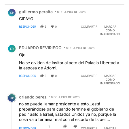
Comentario de guillermo peralta.
guillermo peralta
8 DE JUNIO DE 2026
GP
CIPAYO
RESPONDER
6
0
COMPARTIR
MARCAR
COMO
INAPROPIADO
Comentario de EDUARDO REVIRIEGO.
EDUARDO REVIRIEGO
8 DE JUNIO DE 2026
ER
Ojo.
No se olviden de invitar al acto del Palacio Libertad a
la esposa de Adorni.
RESPONDER
3
0
COMPARTIR
MARCAR
COMO
INAPROPIADO
Comentario de orlando perez.
orlando perez
8 DE JUNIO DE 2026
OP
no se puede llamar presidente a esto...está
preparándose para cuando termine el gobierno de
pedir asilo a Israel, Estados Unidos ya no, porque la
cosa va a terminar mal con el estado de Israel....
1
RESPONDER
COMPARTIR
MARCAR