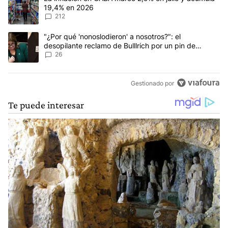
19,4% en 2026
212
Un artículo de tendencia con el título ""¿Por qué 'nonoslodieron' a
"¿Por qué 'nonoslodieron' a nosotros?": el
desopilante reclamo de Bulllrich por un pin de
Malvinas
26
Gestionado por