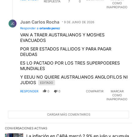
RESPUESTA
7
0
COMO
INAPROPIADO
Respuesta de Juan Carlos Rocha.
Juan Carlos Rocha
9 DE JUNIO DE 2026
JC
Responder a
orlando perez
VAN A TRAER AUSTRALIANOS Y MOSHES
EVACUADOS
POR SER ESTADOS FALLIDOS Y PARA PAGAR
DEUDAS
ES LO PACTADO POR LOS TRES SUPERPODERES
MUNDIALES
Y EEUU NO QUIERE AUSTRALIANOS ANGLOFILOS NI
JUDIOS
EDITADO
RESPONDER
0
0
COMPARTIR
MARCAR
COMO
INAPROPIADO
CARGAR MÁS COMENTARIOS
CONVERSACIONES ACTIVAS
Este listado muestra los artículos con más comentarios en los últim
Un artículo de tendencia con el título "La inflación en CABA marc
La inflación en CABA marcó 2,9% en julio y acumula