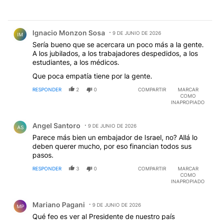
Comentario de Ignacio Monzon Sosa.
Ignacio Monzon Sosa
9 DE JUNIO DE 2026
IM
Sería bueno que se acercara un poco más a la gente.
A los jubilados, a los trabajadores despedidos, a los
estudiantes, a los médicos.
Que poca empatía tiene por la gente.
RESPONDER
2
0
COMPARTIR
MARCAR
COMO
INAPROPIADO
Comentario de Angel Santoro.
Angel Santoro
9 DE JUNIO DE 2026
AS
Parece más bien un embajador de Israel, no? Allá lo
deben querer mucho, por eso financian todos sus
pasos.
RESPONDER
3
0
COMPARTIR
MARCAR
COMO
INAPROPIADO
Comentario de Mariano Pagani.
Mariano Pagani
9 DE JUNIO DE 2026
MP
Qué feo es ver al Presidente de nuestro país