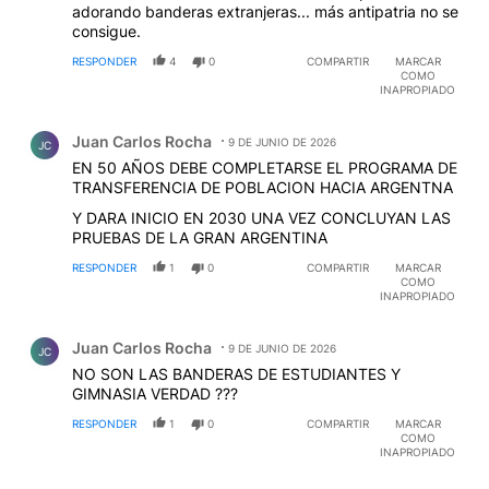
adorando banderas extranjeras... más antipatria no se
consigue.
RESPONDER
4
0
COMPARTIR
MARCAR
COMO
INAPROPIADO
Comentario de Juan Carlos Rocha.
Juan Carlos Rocha
9 DE JUNIO DE 2026
JC
EN 50 AÑOS DEBE COMPLETARSE EL PROGRAMA DE
TRANSFERENCIA DE POBLACION HACIA ARGENTNA
Y DARA INICIO EN 2030 UNA VEZ CONCLUYAN LAS
PRUEBAS DE LA GRAN ARGENTINA
RESPONDER
1
0
COMPARTIR
MARCAR
COMO
INAPROPIADO
Comentario de Juan Carlos Rocha.
Juan Carlos Rocha
9 DE JUNIO DE 2026
JC
NO SON LAS BANDERAS DE ESTUDIANTES Y
GIMNASIA VERDAD ???
RESPONDER
1
0
COMPARTIR
MARCAR
COMO
INAPROPIADO
Comentario de raul esperza.