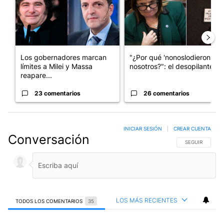
Los gobernadores marcan
"¿Por qué 'nonoslodieron' a
límites a Milei y Massa
nosotros?": el desopilante ...
reapare...
23 comentarios
26 comentarios
INICIAR SESIÓN
|
CREAR CUENTA
Conversación
SIGA ESTA CO
SEGUIR
LOS MÁS RECIENTES
TODOS LOS COMENTARIOS
35
Todos los comentarios