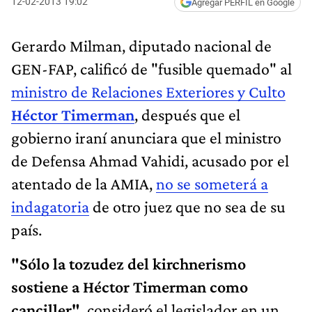
12-02-2013 19:02
Agregar PERFIL en Google
Gerardo Milman, diputado nacional de
GEN-FAP, calificó de "fusible quemado" al
ministro de Relaciones Exteriores y Culto
Héctor Timerman
, después que el
gobierno iraní anunciara que el ministro
de Defensa Ahmad Vahidi, acusado por el
atentado de la AMIA,
no se someterá a
indagatoria
de otro juez que no sea de su
país.
"Sólo la tozudez del kirchnerismo
sostiene a Héctor Timerman como
canciller"
, consideró el legislador en un