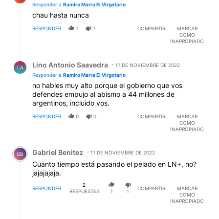
Responder a
Ramiro Marra El Virgotario
chau hasta nunca
RESPONDER
1
1
COMPARTIR
MARCAR
COMO
INAPROPIADO
Respuesta de Lino Antonio Saavedra.
Lino Antonio Saavedra
11 DE NOVIEMBRE DE 2022
LA
Responder a
Ramiro Marra El Virgotario
no hables muy alto porque el gobierno que vos
defendes empujo al abismo a 44 millones de
argentinos, incluido vos.
RESPONDER
0
0
COMPARTIR
MARCAR
COMO
INAPROPIADO
Comentario de Gabriel Benitez.
Gabriel Benitez
11 DE NOVIEMBRE DE 2022
GB
Cuanto tiempo está pasando el pelado en LN+, no?
jajajajaja.
2
RESPONDER
COMPARTIR
MARCAR
RESPUESTAS
1
1
COMO
INAPROPIADO
Respuesta de juan vergara.