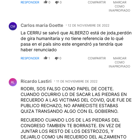
RESPONDER
0
0
COMPARTIR
MARCAR
COMO
INAPROPIADO
Comentario de Carlos maria Goette.
Carlos maria Goette
12 DE NOVIEMBRE DE 2022
CM
La CERRU se salvó que ALBERZO está de joda,perdón
de gira humanitaria y no tiene referencia de lo qué
pasa en el país sino este engendró ya tendría que
haber renunciado
RESPONDER
1
0
COMPARTIR
MARCAR
COMO
INAPROPIADO
Comentario de Ricardo Lastiri.
Ricardo Lastiri
11 DE NOVIEMBRE DE 2022
RL
RODRI, SOS FALSO COMO PAPEL DE COETE.
CUANDO OCURRIO LO DE SACAR LAS PIEDRAS EN
RECUERDO A LAS VICTIMAS DEL COVID, QUE FUE DE
PUBLICO RECHAZO, NO APARECISTE ESTABAS
QUIZA TRANSANDO ALGO CON EL GOBIERNO.
RECUERDO CUANDO LOS DE LAS PIEDRAS DEL
CONGRESO TAMBIEN TE BORRASTE. EN VEZ DE
JUNTAR LOS RESTO DE LOS DESTROZOS, Y
DEJARLO COMO UN RECUERDO DEL ALZAMIENTO