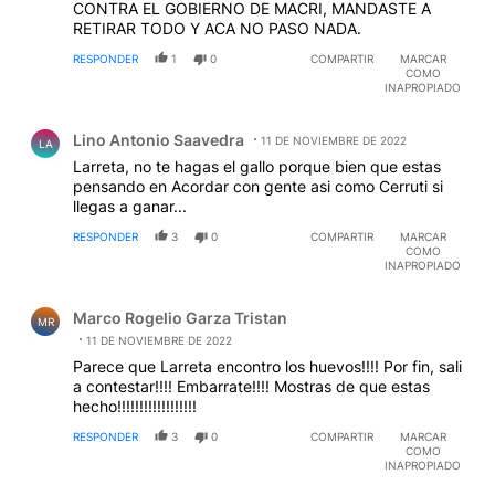
CONTRA EL GOBIERNO DE MACRI, MANDASTE A
RETIRAR TODO Y ACA NO PASO NADA.
RESPONDER
1
0
COMPARTIR
MARCAR
COMO
INAPROPIADO
Comentario de Lino Antonio Saavedra.
Lino Antonio Saavedra
11 DE NOVIEMBRE DE 2022
LA
Larreta, no te hagas el gallo porque bien que estas
pensando en Acordar con gente asi como Cerruti si
llegas a ganar...
RESPONDER
3
0
COMPARTIR
MARCAR
COMO
INAPROPIADO
Comentario de Marco Rogelio Garza Tristan.
Marco Rogelio Garza Tristan
MR
11 DE NOVIEMBRE DE 2022
Parece que Larreta encontro los huevos!!!! Por fin, sali
a contestar!!!! Embarrate!!!! Mostras de que estas
hecho!!!!!!!!!!!!!!!!!!
RESPONDER
3
0
COMPARTIR
MARCAR
COMO
INAPROPIADO