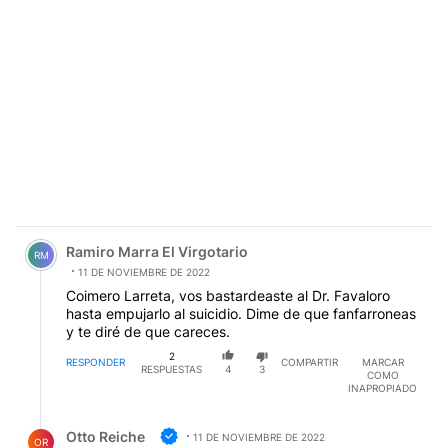
Comentario de Ramiro Marra El Virgotario.
Ramiro Marra El Virgotario
RM
11 DE NOVIEMBRE DE 2022
Coimero Larreta, vos bastardeaste al Dr. Favaloro
hasta empujarlo al suicidio. Dime de que fanfarroneas
y te diré de que careces.
2
RESPONDER
COMPARTIR
MARCAR
RESPUESTAS
4
3
COMO
INAPROPIADO
Respuesta de Otto Reiche.
Otto Reiche
11 DE NOVIEMBRE DE 2022
OR