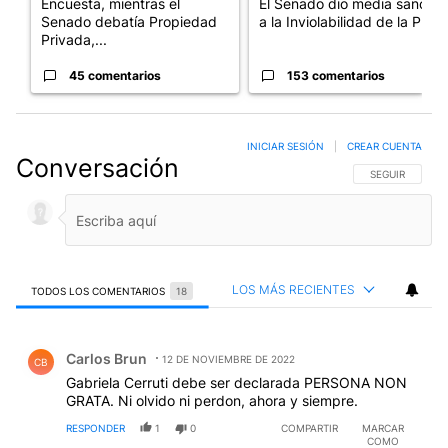
Encuesta, mientras el
El Senado dio media sanción
Senado debatía Propiedad
a la Inviolabilidad de la P...
Privada,...
45 comentarios
153 comentarios
INICIAR SESIÓN
|
CREAR CUENTA
Conversación
SIGA ESTA CO
SEGUIR
LOS MÁS RECIENTES
TODOS LOS COMENTARIOS
18
Todos los comentarios
Comentario de Carlos Brun.
Carlos Brun
12 DE NOVIEMBRE DE 2022
CB
Gabriela Cerruti debe ser declarada PERSONA NON
GRATA. Ni olvido ni perdon, ahora y siempre.
RESPONDER
1
0
COMPARTIR
MARCAR
COMO