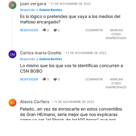
juan vergara
11 DE NOVIEMBRE DE 2022
JV
Responder a
Gabriel Benitez
Es lo lógico o pretendes que vaya a los medios del
mafioso encargado?
RESPONDER
0
2
COMPARTIR
MARCAR
COMO
INAPROPIADO
Respuesta de Carlos maria Goette.
Carlos maria Goette
12 DE NOVIEMBRE DE 2022
CM
Responder a
Gabriel Benitez
Lo mismo que los que vos te identificas concurren a
C5N BOBO
RESPONDER
0
0
COMPARTIR
MARCAR
COMO
INAPROPIADO
Comentario de Alexis Corfers.
Alexis Corfers
11 DE NOVIEMBRE DE 2022
AC
Pelado...en vez de enroscarte en estos conventillos
de Gran HErmano, seria mejor que nos explicaras
como va ser "el Shock de las100 horas" que nos
prometiste si la gente comete el error garrafal de
elegirte...