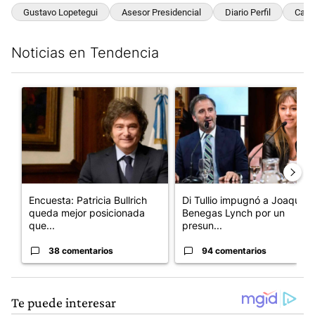
Gustavo Lopetegui
Asesor Presidencial
Diario Perfil
Camb
Noticias en Tendencia
Este listado muestra los artículos con más comentarios en los últim
Un artículo de tendencia con el título "Encuesta: Patricia Bull
Un artículo de tendencia con e
Encuesta: Patricia Bullrich
Di Tullio impugnó a Joaquín
queda mejor posicionada
Benegas Lynch por un
que...
presun...
38 comentarios
94 comentarios