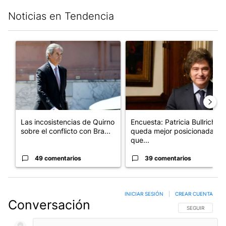
Noticias en Tendencia
Este listado muestra los artículos con más comentarios en los últim
Un artículo de tendencia con el título "Las incosistencias de Qu
Un artículo de tendencia con e
Las incosistencias de Quirno
Encuesta: Patricia Bullrich
sobre el conflicto con Bra...
queda mejor posicionada
que...
49 comentarios
39 comentarios
INICIAR SESIÓN
|
CREAR CUENTA
Conversación
SIGA ESTA CO
SEGUIR