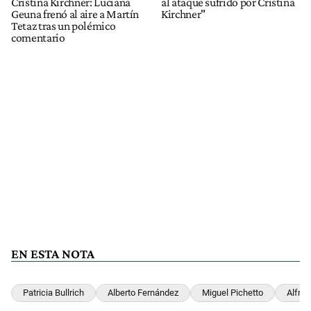
Cristina Kirchner: Luciana
al ataque sufrido por Cristina
Geuna frenó al aire a Martín
Kirchner"
Tetaz tras un polémico
comentario
EN ESTA NOTA
Patricia Bullrich
Alberto Fernández
Miguel Pichetto
Alfred