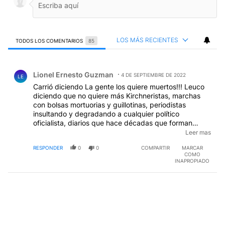
LOS MÁS RECIENTES
TODOS LOS COMENTARIOS
85
Todos los comentarios
Comentario de Lionel Ernesto Guzman.
Lionel Ernesto Guzman
4 DE SEPTIEMBRE DE 2022
LE
Carrió diciendo La gente los quiere muertos!!! Leuco
diciendo que no quiere más Kirchneristas, marchas
con bolsas mortuorias y guillotinas, periodistas
insultando y degradando a cualquier político
oficialista, diarios que hace décadas que forman
opinión pública con tapas mentirosas Y ahora se
Leer mas
hacen los do...u!!! Son impresentables!!!
EDITADO
RESPONDER
0
0
COMPARTIR
MARCAR
COMO
INAPROPIADO