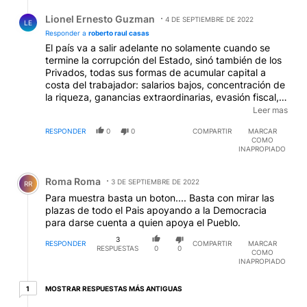
Todo muy lamentable. Lamentable la violencia de
Respuesta de Lionel Ernesto Guzman.
todo tipo y lamentable la utilizacion politica y
Lionel Ernesto Guzman
4 DE SEPTIEMBRE DE 2022
LE
lamentable que una parte de nuestro pueblo no
Responder a
roberto raul casas
comprenda que no se puede apoyar la corrupcion
El país va a salir adelante no solamente cuando se
desde el fanatismo.
termine la corrupción del Estado, sinó también de los
Privados, todas sus formas de acumular capital a
costa del trabajador: salarios bajos, concentración de
la riqueza, ganancias extraordinarias, evasión fiscal,
fuga de divisas etc. Un país es viable cuándo todas
Leer mas
sus clases tienen las mismas oportunidades y
RESPONDER
0
0
COMPARTIR
MARCAR
derechos, cosa que Uds. No aceptan ni aceptarán
COMO
NUNCA!!!
INAPROPIADO
Comentario de Roma Roma.
Roma Roma
3 DE SEPTIEMBRE DE 2022
RR
Para muestra basta un boton.... Basta con mirar las
plazas de todo el Pais apoyando a la Democracia
para darse cuenta a quien apoya el Pueblo.
3
RESPONDER
COMPARTIR
MARCAR
RESPUESTAS
0
0
COMO
INAPROPIADO
1 respuesta más antiguas
MOSTRAR RESPUESTAS MÁS ANTIGUAS
1