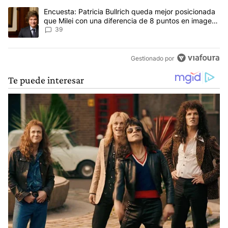
que a muchas personas llevan a pensar que fue un
circo armado a propósito para desestabilizar el poder
Un artículo de tendencia con el título "Encuesta: Patricia Bullri
Encuesta: Patricia Bullrich queda mejor posicionada
judicial y a partir de la victimización lograr adeptos
que Milei con una diferencia de 8 puntos en imagen
para lograr el concenso Polito para las elecciones del
negativa
39
2023 puesto que las encuestas ya mostraban las
perdidas del oficialismo. Esto no podemos pensar que
estén obrando bien cuando todo lo sucedido
Gestionado por
inmediatamente conocido el pedido de las penas en
los alegatos, vienen sucediendo hechos de diversa
magnitud y creciente para llegar a esta película que
están filmado con propósitos personales para torcer
las acusaciones. El Presidente en su comunicado
expresó que habló con la Jueza y le pidió que cuide
los vida del acusado.......que podemos pensar? Acaso
está todo preparado haciendo comer el sapo a todo el
pueblo y al mundo?..... Basta de mentiras y de
corrupción, no perdamos la dignidad y tengamos
cuidado.