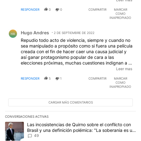
POR ESO QUE DONA EL SUELDO ELLOSLE PAGAN SI
RESPONDER
0
0
COMPARTIR
MARCAR
EL PAIS CREE EN ESTQA LOCO LA ARGENTINA
COMO
REMINARA PEOR QUE CON LOS MILICOS
INAPROPIADO
Comentario de Hugo Andres.
Hugo Andres
2 DE SEPTIEMBRE DE 2022
HA
Repudio todo acto de violencia, siempre y cuando no
sea manipulado a propósito como si fuera una película
creada con el fin de hacer caer una causa judicial y
así ganar protagonismo popular de cara a las
elecciones próximas, muchas cuestiones indignan a la
gente, desde la pelea fuera del ámbito judicial,
Leer mas
aparcado en los medios y promoviendo
RESPONDER
5
1
COMPARTIR
MARCAR
movilizaciones que solo perturban la paz social
COMO
molestando a vecinos y creando una tensión entre las
INAPROPIADO
rivalidades políticas y populares, esto se pelea
solamente en el marco jurídico, lo demás demuestra el
desconcierto personal y político que busca arremeter
CARGAR MÁS COMENTARIOS
contra lo que venga para no perder popularidad. A la
luz del vídeo se muestra en la escena un espacio
CONVERSACIONES ACTIVAS
entre la multitud donde aparece la mano izquierda
Este listado muestra los artículos con más comentarios en los últim
Un artículo de tendencia con el título "Las incosistencias de Quir
Las incosistencias de Quirno sobre el conflicto con
portando un arma y se nota que el cargador no está
Brasil y una definición polémica: "La soberania es un
bien introducido en la pistola, y en la mano izquierda
concepto antiguo"
49
del sujeto, todo parece una filmación de una película,