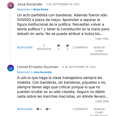
Respuesta de Jose Ascarate.
Jose Ascarate
3 DE SEPTIEMBRE DE 2022
JA
Responder a
Roma Roma
Un acto partidista con banderas. Además fueron sólo
500000 a plaza de mayo. Aprendan a separar la
figura institucional de la política. Necesitan volver a
teoría política 1 y tener la constitución en la mano para
debatir en serio. No se puede atribuir a todos los
argentinos el apoyo a una figura política antes a que
Leer mas
el rechazo del hecho por su gravedad institucional.
1
Además no correspondía feriado: no es religioso ni
RESPONDER
COMPARTIR
MARCAR
RESPUESTA
0
0
COMO
festivo, es lamentable. Por eso correspondía duelo. Ni
INAPROPIADO
eso fue capaz de hacer legal y técnico de AF.
EDITADO
Respuesta de Lionel Ernesto Guzman.
Lionel Ernesto Guzman
4 DE SEPTIEMBRE DE 2022
LE
Responder a
Jose Ascarate
A uds lo que haga la clase trabajadora siempre les
molesta. Con banderas, sin banderas, piquetes o no,
siempre tienen algo que criticar porque lo que no
pueden ocultar es su odio clasista. Seguro no dijiste
nada sobre las marchas macristas, en dónde llevaron
bolsas mortuorias, guillotinas y toda clase de carteles
Leer mas
odiadores. Háganse cargo de lo que son y
RESPONDER
0
0
COMPARTIR
MARCAR
representan, osea al 18% de la población!!!!
COMO
INAPROPIADO