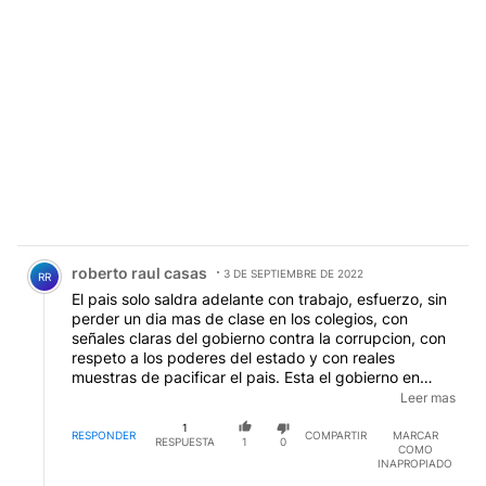
Comentario de roberto raul casas.
roberto raul casas
3 DE SEPTIEMBRE DE 2022
RR
El pais solo saldra adelante con trabajo, esfuerzo, sin
perder un dia mas de clase en los colegios, con
señales claras del gobierno contra la corrupcion, con
respeto a los poderes del estado y con reales
muestras de pacificar el pais. Esta el gobierno en
condiciones de lograrlo aunque mas no sea
Leer mas
parcialmente?. Visto los hechos recientemente
1
acaecidos pienso que estamos muy lejos....La
RESPONDER
COMPARTIR
MARCAR
RESPUESTA
1
0
COMO
convocatoria partidaria a Plaza de Mayo es mas nafta
INAPROPIADO
para el fuego...ahonda la division entre Argentinos!.