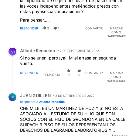
la impunidad de su jefa política? Y de paso silenciar
las voces independientes metiéndolos presos con
estas payasescas acusaciones?
Para pensar.....
RESPONDER
3
1
COMPARTIR
MARCAR
COMO
INAPROPIADO
Comentario de Atlante Renacido.
Atlante Renacido
2 DE SEPTIEMBRE DE 2022
AR
Si no se unen, pero ¡ya!, Milei arrasa en segunda
vuelta.
1
RESPONDER
COMPARTIR
MARCAR
RESPUESTA
0
0
COMO
INAPROPIADO
Respuesta de JUAN GUILLEN.
JUAN GUILLEN
3 DE SEPTIEMBRE DE 2022
JG
Responder a
Atlante Renacido
CHE MILEI ES UN MARTINEZ DE HOZ Y SI NO ESTA
ASOCIADO A L ESTUDIO DE SU HIJO QUE SON
SOCIOS CON EL HIJO DE GRONDONA EN LA CALLE
SUIPACH 3 PISO DE ELLOS REPRESENTAN LOS
DERECHOS DE LAGRANDE LABORATORIOS Y
ENPRESAS EXTRANJERAS SON LOQUE LO BANCAN
Leer mas