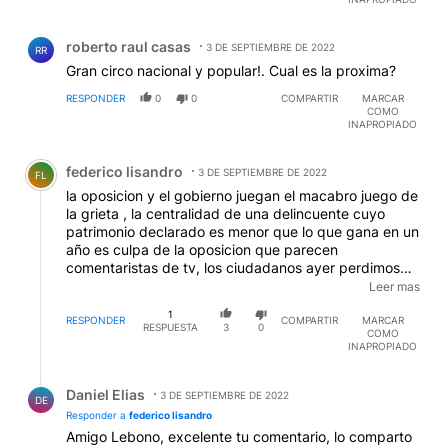
Comentario de roberto raul casas.
roberto raul casas
3 DE SEPTIEMBRE DE 2022
RR
Gran circo nacional y popular!. Cual es la proxima?
RESPONDER
0
0
COMPARTIR
MARCAR
COMO
INAPROPIADO
Comentario de federico lisandro.
federico lisandro
3 DE SEPTIEMBRE DE 2022
FL
la oposicion y el gobierno juegan el macabro juego de
la grieta , la centralidad de una delincuente cuyo
patrimonio declarado es menor que lo que gana en un
año es culpa de la oposicion que parecen
comentaristas de tv, los ciudadanos ayer perdimos
otro dia de trabajo, de estudios, mientras ustedes se
Leer mas
pelean a ver quien es mas corrupto si macri o cristina
1
nosotros nos levantamos todos los dias en la
RESPONDER
COMPARTIR
MARCAR
RESPUESTA
3
0
COMO
incertidumbre constante, somos equilibristas a los que
INAPROPIADO
le cambian todos los dias las condiciones no sabemos
si mañana llegamos al trabajo, si este mes podemos ir
Respuesta de Daniel Elias.
al dentista y si la obra social va a cubrirnos, no
Daniel Elias
3 DE SEPTIEMBRE DE 2022
DE
sabemos si va a ver o no colectivos, a la inseguridad
Responder a
federico lisandro
le sumamos la violencia vemos con estupor como
Amigo Lebono, excelente tu comentario, lo comparto
ustedes solo se echan culpas y nunca hay una