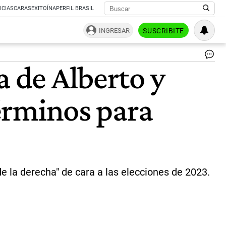
ICIAS
CARAS
EXITOÍNA
PERFIL BRASIL
INGRESAR
SUSCRIBITE
Jo
a de Alberto y
"P
Mu
int
términos para
en
la
int
qu
se
pr
en
el
e la derecha" de cara a las elecciones de 2023.
Fre
de
To
|
CE