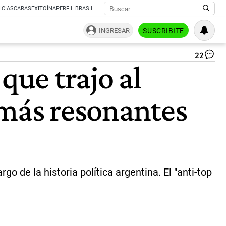
ICIAS
CARAS
EXITOÍNA
PERFIL BRASIL
INGRESAR
SUSCRIBITE
22
Cri
que trajo al
Kir
Pat
Bul
s más resonantes
y
Jav
Mil
|
Ce
Per
o de la historia política argentina. El "anti-top