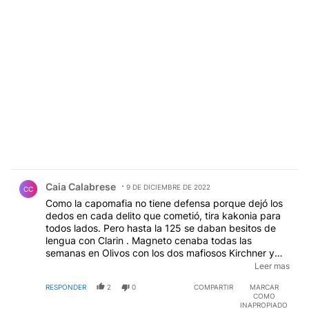
Comentario de Caia Calabrese.
Caia Calabrese
9 DE DICIEMBRE DE 2022
CC
Como la capomafia no tiene defensa porque dejó los
dedos en cada delito que cometió, tira kakonia para
todos lados. Pero hasta la 125 se daban besitos de
lengua con Clarin . Magneto cenaba todas las
semanas en Olivos con los dos mafiosos Kirchner y
estaban muy felices los 3. Los mafia Kirchner llegaron
Leer mas
a 21,7% en 2003 y no sé cuánto real sin fraude en
RESPONDER
2
0
COMPARTIR
MARCAR
2007, gracias a Clarin y Magneto. Le regalaron todo lo
COMO
que pudieron a cambio de tapas a favor. Como hacen
INAPROPIADO
con este y otros periodicuchos.
EDITADO
Comentario de Caia Calabrese.
Caia Calabrese
9 DE DICIEMBRE DE 2022
CC