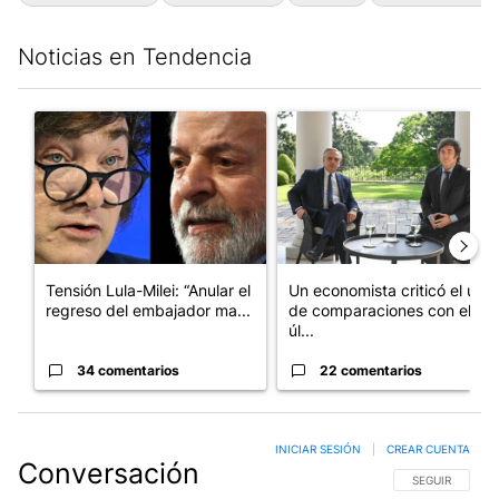
Este listado muestra los artículos con más comentarios en los últim
Un artículo de tendencia con el título "Tensión Lula-Milei: “A
Un artículo de tendencia con 
Tensión Lula-Milei: “Anular el
Un economista criticó el uso
regreso del embajador ma...
de comparaciones con el
úl...
34 comentarios
22 comentarios
INICIAR SESIÓN
|
CREAR CUENTA
Conversación
SIGA ESTA CO
SEGUIR