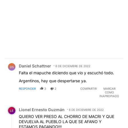
Comentario de Daniel Schattner.
Daniel Schattner
6 DE DICIEMBRE DE 2022
DS
Falta el mapuche diciendo que vio y escuchó todo.
Argentinos, hay que despertarse ya.
RESPONDER
3
2
COMPARTIR
MARCAR
COMO
INAPROPIADO
Comentario de Lionel Ernesto Guzmán.
Lionel Ernesto Guzmán
6 DE DICIEMBRE DE 2022
LE
QUIERO VER PRESO AL CHORRO DE MACRI Y QUE
DEVUELVA AL PUEBLO LA QUE SE AFANO Y
ESTAMOS PAGANDO!!!
7
RESPONDER
COMPARTIR
MARCAR
RESPUESTAS
6
5
COMO
INAPROPIADO