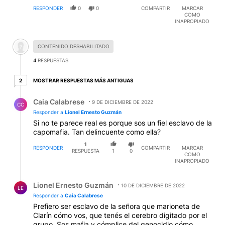
Comentario desactivado.
CONTENIDO DESHABILITADO
4
RESPUESTAS
2 respuestas más antiguas
MOSTRAR RESPUESTAS MÁS ANTIGUAS
2
Respuesta de Caia Calabrese.
Caia Calabrese
9 DE DICIEMBRE DE 2022
CC
Responder a
Lionel Ernesto Guzmán
Si no te parece real es porque sos un fiel esclavo de la
capomafia. Tan delincuente como ella?
1
RESPONDER
COMPARTIR
MARCAR
RESPUESTA
1
0
COMO
INAPROPIADO
Respuesta de Lionel Ernesto Guzmán.
Lionel Ernesto Guzmán
10 DE DICIEMBRE DE 2022
LE
Responder a
Caia Calabrese
Prefiero ser esclavo de la señora que marioneta de
Clarín cómo vos, que tenés el cerebro digitado por el
grupo. Sos mafia y cómplice del genocidio cómo
ellos!!!
RESPONDER
0
1
COMPARTIR
MARCAR