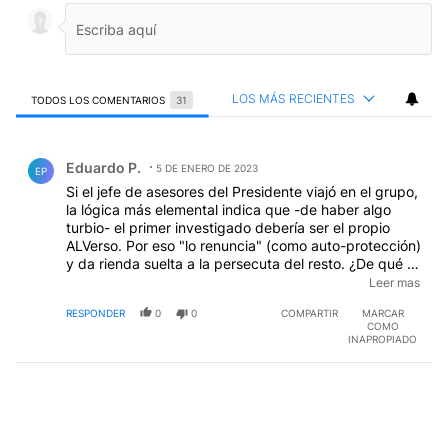
LOS MÁS RECIENTES
TODOS LOS COMENTARIOS
31
Todos los comentarios
Comentario de Eduardo P..
Eduardo P.
5 DE ENERO DE 2023
EP
Si el jefe de asesores del Presidente viajó en el grupo,
la lógica más elemental indica que -de haber algo
turbio- el primer investigado debería ser el propio
ALVerso. Por eso "lo renuncia" (como auto-protección)
y da rienda suelta a la persecuta del resto. ¿De qué se
los acusa?. ¿De haber "negociado" algo que después
Leer mas
se convertiría en un hecho resonante?. Nada. Son
RESPONDER
0
0
COMPARTIR
MARCAR
convictos de conocerse y de chatear, de viajar a un
COMO
lugar ideológicamente mal visto. Nada y más nada. Y
INAPROPIADO
Leunda en su bañadera, diría Cortázar...