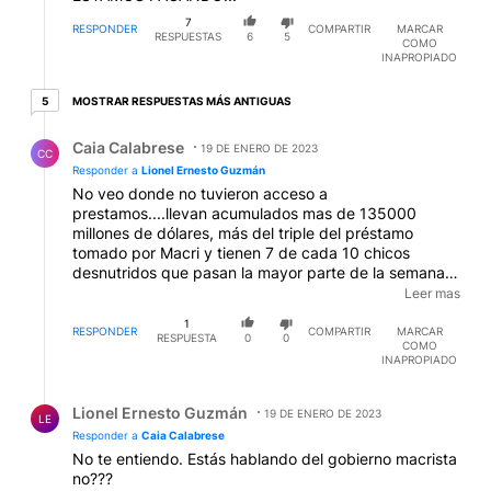
5 respuestas más antiguas
MOSTRAR RESPUESTAS MÁS ANTIGUAS
5
Respuesta de Caia Calabrese.
Caia Calabrese
19 DE ENERO DE 2023
CC
Responder a
Lionel Ernesto Guzmán
No veo donde no tuvieron acceso a
prestamos....llevan acumulados mas de 135000
millones de dólares, más del triple del préstamo
tomado por Macri y tienen 7 de cada 10 chicos
desnutridos que pasan la mayor parte de la semana
con hambre, igual con los jubilados y la mayor parte
Leer mas
de trabajadores, abandonaron a los discapacitados,
1
no hay insumos ni nada en la salud pública, no
RESPONDER
COMPARTIR
MARCAR
RESPUESTA
0
0
COMO
entregan medicamentos esenciales, cada dia hay más
INAPROPIADO
gente en la calle porque no pudo pagar más el
alquiler, y además de los millones de dolares con el
Respuesta de Lionel Ernesto Guzmán.
FMI dejan una cantidad mucho mayor de deuda en
Lionel Ernesto Guzmán
19 DE ENERO DE 2023
LE
leliqs. Esto va a parecer Biafra!
Responder a
Caia Calabrese
No te entiendo. Estás hablando del gobierno macrista
no???
RESPONDER
0
0
COMPARTIR
MARCAR
COMO
INAPROPIADO