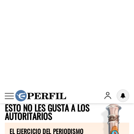
de C5N) por la nota".
Lago escondido: tras la
filtración de chats, Julián
Leunda dejará de ser asesor de
Alberto Fernández
ESTO NO LES GUSTA A LOS
AUTORITARIOS
EL EJERCICIO DEL PERIODISMO
PROFESIONAL Y CRÍTICO ES UN PILAR
FUNDAMENTAL DE LA DEMOCRACIA.