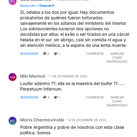
probatorios de quiénes fueron torturados
salvajemente en los sótanos del ministerio del interior.
Los sobrevivientes tuvieron dos opciones no
decididas por ellos: el exilio o ser tirados en una cárcel
helada en el sur, sin abrigo, casi sin comida ni agua y
sin atención médica, a la espera de una lenta muerte.
RESPONDER
0
1
COMPARTIR
MARCAR
COMO
INAPROPIADO
Comentario de Niki Marmol.
Niki Marmol
7 DE DICIEMBRE DE 2022
NM
Loufer adentro ??; ella es la maestra del loufer ??......
Perpetuum Infernum.
RESPONDER
4
1
COMPARTIR
MARCAR
COMO
INAPROPIADO
Comentario de Moris Chermovinstki.
Moris Chermovinstki
6 DE DICIEMBRE DE 2022
MC
Pobre Argentina y pobre de nosotros con esta clase
política. Somos
Inviables
RESPONDER
4
2
COMPARTIR
MARCAR