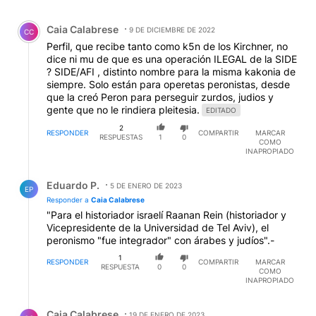
Perfil, que recibe tanto como k5n de los Kirchner, no
dice ni mu de que es una operación ILEGAL de la SIDE
? SIDE/AFI , distinto nombre para la misma kakonia de
siempre. Solo están para operetas peronistas, desde
que la creó Peron para perseguir zurdos, judios y
gente que no le rindiera pleitesia.
EDITADO
2
RESPONDER
COMPARTIR
MARCAR
RESPUESTAS
1
0
COMO
INAPROPIADO
Respuesta de Eduardo P..
Eduardo P.
5 DE ENERO DE 2023
EP
Responder a
Caia Calabrese
"Para el historiador israelí Raanan Rein (historiador y
Vicepresidente de la Universidad de Tel Aviv), el
peronismo "fue integrador" con árabes y judíos".-
1
RESPONDER
COMPARTIR
MARCAR
RESPUESTA
0
0
COMO
INAPROPIADO
Respuesta de Caia Calabrese.
Caia Calabrese
19 DE ENERO DE 2023
CC
Responder a
Eduardo P.
Si, odiaba a los dos por igual. Hay documentos