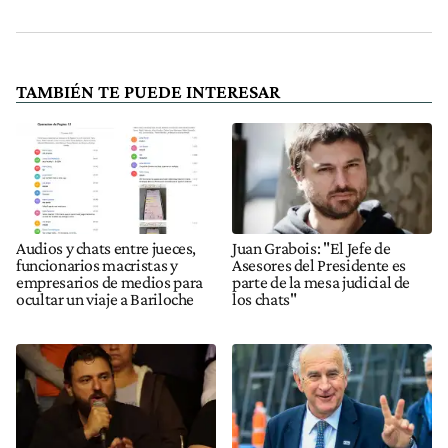
TAMBIÉN TE PUEDE INTERESAR
Audios y chats entre jueces,
Juan Grabois: "El Jefe de
funcionarios macristas y
Asesores del Presidente es
empresarios de medios para
parte de la mesa judicial de
ocultar un viaje a Bariloche
los chats"
Chats judiciales: Juan Grabois
Oscar Parrilli, sobre los chats
habló de "impunidad" y pidió
de Lago Escondido: "Es el