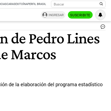
ICIAS
CARAS
EXITOÍNA
PERFIL BRASIL
INGRESAR
SUSCRIBITE
Pe
ón de Pedro Lines
Lin
tit
del
de Marcos
IN
|
IN
ón de la elaboración del programa estadístico