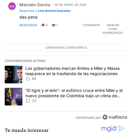
Respuesta de Marcelo Garcia.
Marcelo Garcia
30 DE ENERO DE 2026
MG
Responder a
Lino Antonio Saavedra
das pena
RESPONDER
4
1
COMPARTIR
MARCAR
COMO
INAPROPIADO
CARGAR MÁS COMENTARIOS
CONVERSACIONES ACTIVAS
Este listado muestra los artículos con más comentarios en los últim
Un artículo de tendencia con el título "Los gobernadores marcan l
Los gobernadores marcan límites a Milei y Massa
reaparece en la trastienda de las negociaciones
84
Un artículo de tendencia con el título ""El tigre y el león": el eu
"El tigre y el león": el eufórico cruce entre Milei y el
nuevo presidente de Colombia bajo un clima de
máxima tensión
33
Gestionado por