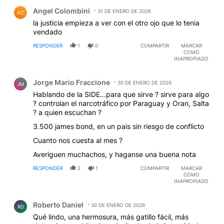
Comentario de Angel Colombini.
Angel Colombini
31 DE ENERO DE 2026
AC
la justicia empieza a ver con el otro ojo que lo tenia
vendado
RESPONDER
1
0
COMPARTIR
MARCAR
COMO
INAPROPIADO
Comentario de Jorge Mario Fraccione.
Jorge Mario Fraccione
30 DE ENERO DE 2026
JM
Hablando de la SIDE...para que sirve ? sirve para algo
? controlan el narcotráfico por Paraguay y Oran, Salta
? a quien escuchan ?
3.500 james bond, en un pais sin riesgo de conflicto
Cuanto nos cuesta al mes ?
Averiguen muchachos, y haganse una buena nota
RESPONDER
2
1
COMPARTIR
MARCAR
COMO
INAPROPIADO
Comentario de Roberto Daniel.
Roberto Daniel
30 DE ENERO DE 2026
RD
Qué lindo, una hermosura, más gatillo fácil, más