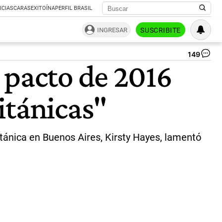
ICIAS
CARAS
EXITOÍNA
PERFIL BRASIL
INGRESAR
SUSCRIBITE
149
El
 pacto de 2016
sec
de
Es
itánicas"
pa
As
Ext
Ma
y
itánica en Buenos Aires, Kirsty Hayes, lamentó
Des
Ja
Cle
|
ce