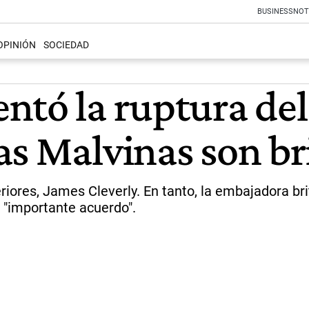
BUSINESS
NOT
OPINIÓN
SOCIEDAD
ntó la ruptura del
as Malvinas son br
eriores, James Cleverly. En tanto, la embajadora br
n "importante acuerdo".